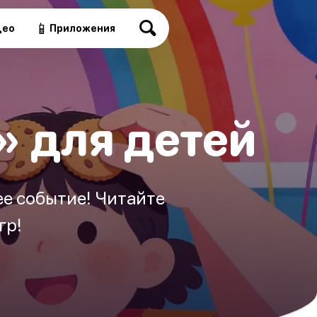
📱
део
Приложения
» для детей
е событие! Читайте
гр!