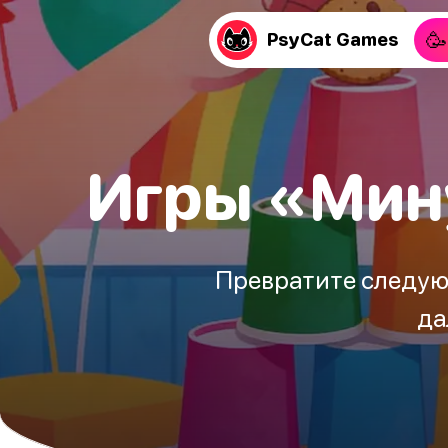
🥳
PsyCat Games
Игры «Мину
Превратите следую
да