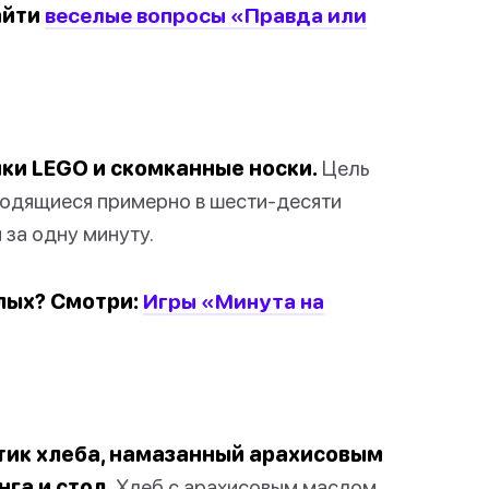
айти
веселые вопросы «Правда или
ики LEGO и скомканные носки.
Цель
ходящиеся примерно в шести-десяти
 за одну минуту.
слых? Смотри:
Игры «Минута на
тик хлеба, намазанный арахисовым
га и стол.
Хлеб с арахисовым маслом