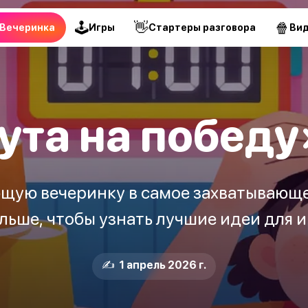
🕹
👋
🍿
Вечеринка
Игры
Стартеры разговора
Ви
та на победу
щую вечеринку в самое захватывающе
льше, чтобы узнать лучшие идеи для и
✍️ 1 апрель 2026 г.