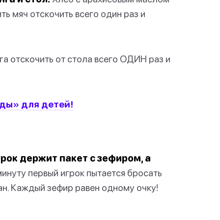
ть мяч отскочить всего один раз и
га отскочить от стола всего ОДИН раз и
ды» для детей!
грок держит пакет с зефиром, а
инуту первый игрок пытается бросать
кан. Каждый зефир равен одному очку!