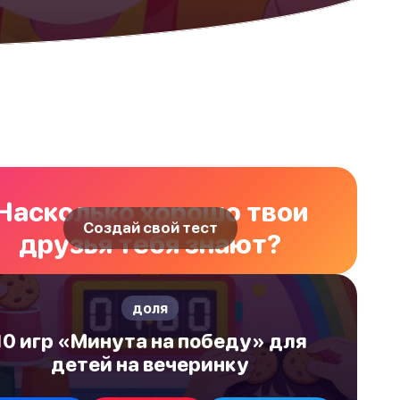
Насколько хорошо твои
Создай свой тест
друзья тебя знают?
доля
10 игр «Минута на победу» для
детей на вечеринку