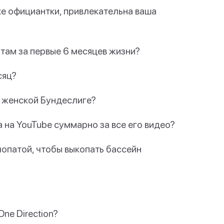
нке официантки, привлекательна ваша
там за первые 6 месяцев жизни?
сяц?
й женской Бундеслиге?
на YouTube суммарно за все его видео?
лопатой, чтобы выкопать бассейн
ne Direction?