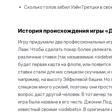
Сколько голов забил Уэйн Гретцки в сво
История происхождения игры «
Игру придумали два профессиональных иг
Лаак. Чтобы сделать покер более увлекат
различные ставки (так называемые «sidebets
будет первая карта на флопе, или появится 
ставки стали для них слишком скучными, и 
например, на высоту Эйфелевой башни. Но 
слишком много усилий, поэтому они просто 
вопрос даст другой человек. В тот вечер 
игра была названа в его честь. Джонни Ло
известный своими «sidebets». В оригинале