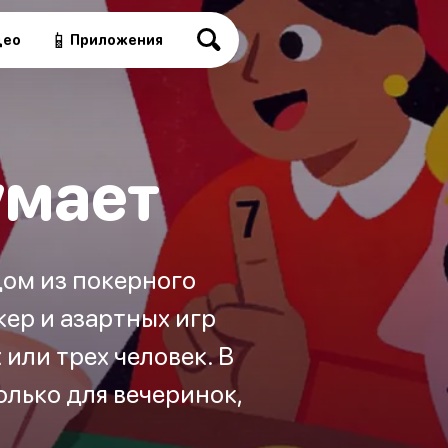
📱
део
Приложения
умает
ом из покерного
кер и азартных игр
или трех человек. В
олько для вечеринок,