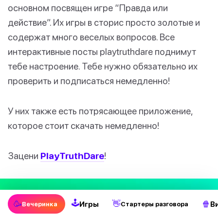
основном посвящен игре “Правда или
действие”. Их игры в сторис просто золотые и
содержат много веселых вопросов. Все
интерактивные посты playtruthdare поднимут
тебе настроение. Тебе нужно обязательно их
проверить и подписаться немедленно!
У них также есть потрясающее приложение,
которое стоит скачать немедленно!
Зацени
PlayTruthDare
!
🕹
🥳
👋
🍿
Игры
В
Вечеринка
Стартеры разговора