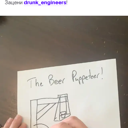
Зацени
drunk_engineers
!