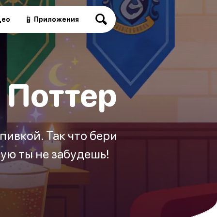
📱
део
Приложения
и Поттер
пивкой. Так что бери
рую ты не забудешь!