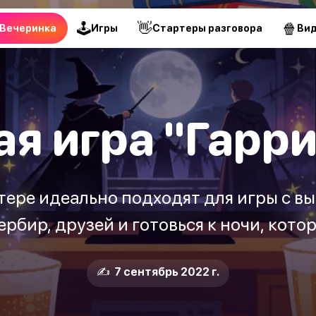
🕹
👋
🍿
Вечеринка
Игры
Стартеры разговора
Ви
я игра "Гарр
ере идеально подходят для игры с вы
ербир, друзей и готовься к ночи, кото
✍️ 7 сентябрь 2022 г.