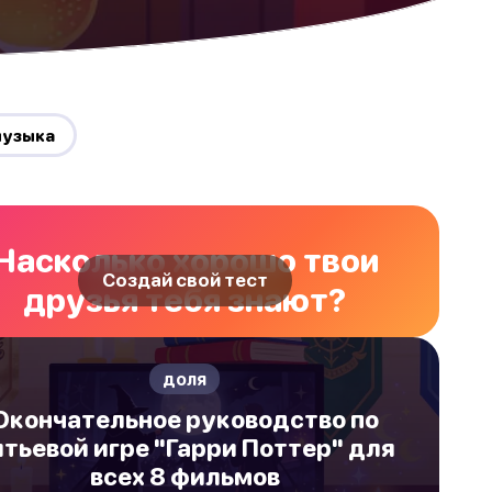
 музыка
Насколько хорошо твои
Создай свой тест
друзья тебя знают?
доля
Окончательное руководство по
итьевой игре "Гарри Поттер" для
всех 8 фильмов