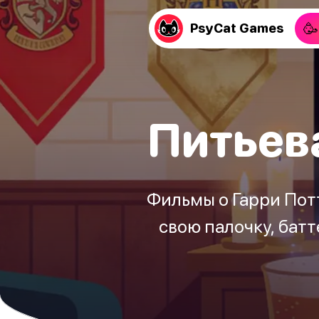
🥳
PsyCat Games
Питьева
Фильмы о Гарри Потт
свою палочку, батт