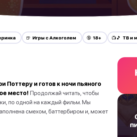
еринка
🍺 Игры с Алкоголем
🔞 18+
📺🎵 ТВ и
и Поттеру и готов к ночи пьяного
ое место!
Продолжай читать, чтобы
вки, по одной на каждый фильм. Мы
наполнена смехом, баттербиром и, может
п