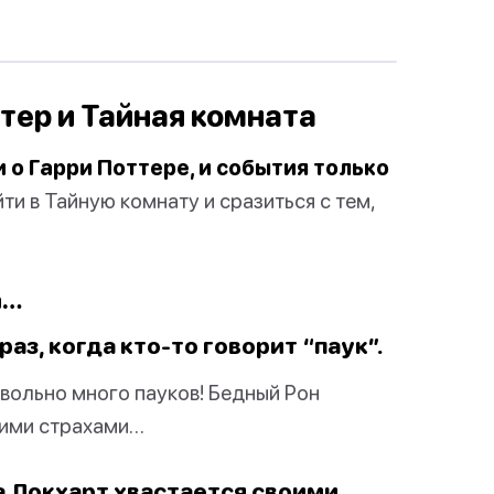
ттер и Тайная комната
о Гарри Поттере, и события только
ти в Тайную комнату и сразиться с тем,
а…
раз, когда кто-то говорит “паук”.
вольно много пауков! Бедный Рон
оими страхами…
а Локхарт хвастается своими