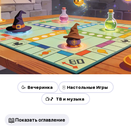
🥳 Вечеринка
🀄 Настольные Игры
📺🎵 ТВ и музыка
📖
Показать оглавление