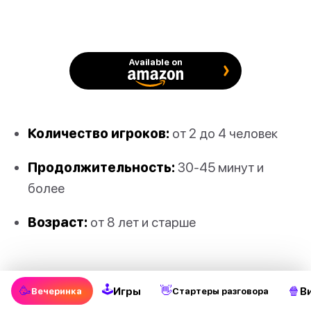
Available on
Количество игроков:
от 2 до 4 человек
Продолжительность:
30-45 минут и
более
Возраст:
от 8 лет и старше
О нет, магические существа сбежали из
🕹
🥳
👋
🍿
Игры
В
Вечеринка
Стартеры разговора
Хогвартса, и их нужно спасти!
Попробуй