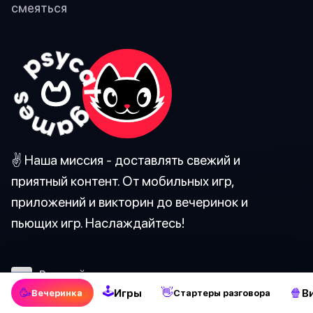
смеяться
✌️ Наша миссия - доставлять свежий и
приятный контент. От мобильных игр,
приложений и викторин до вечеринок и
пьющих игр. Наслаждайтесь!
Pусский
🕹
🥳
👋
🍿
Игры
В
Вечеринка
Стартеры разговора
О нас