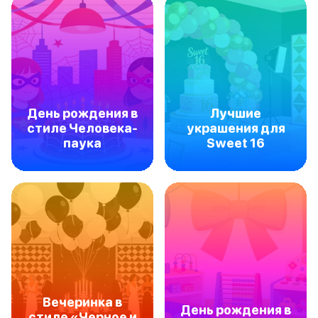
День рождения в
Лучшие
стиле Человека-
украшения для
паука
Sweet 16
Вечеринка в
День рождения в
стиле «Черное и