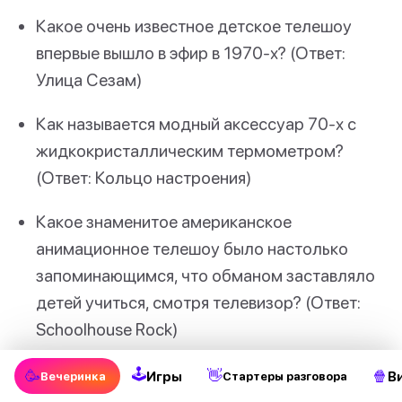
Какое очень известное детское телешоу
впервые вышло в эфир в 1970-х? (Ответ:
Улица Сезам)
Как называется модный аксессуар 70-х с
жидкокристаллическим термометром?
(Ответ: Кольцо настроения)
Какое знаменитое американское
анимационное телешоу было настолько
запоминающимся, что обманом заставляло
детей учиться, смотря телевизор? (Ответ:
Schoolhouse Rock)
Как называлась космическая опера
🕹
🥳
👋
🍿
Игры
В
Вечеринка
Стартеры разговора
Джорджа Лукаса, которая впервые вышла на