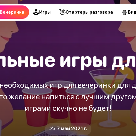
🕹
👋
🍿
Вечеринка
Игры
Стартеры разговора
Ви
льные игры дл
необходимых игр для вечеринки для д
то желание напиться с лучшим другом
играми скучно не будет!
✍️ 7 май 2021 г.