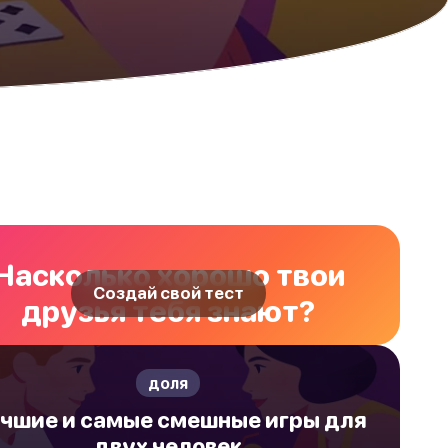
Насколько хорошо твои
Создай свой тест
друзья тебя знают?
доля
чшие и самые смешные игры для
двух человек