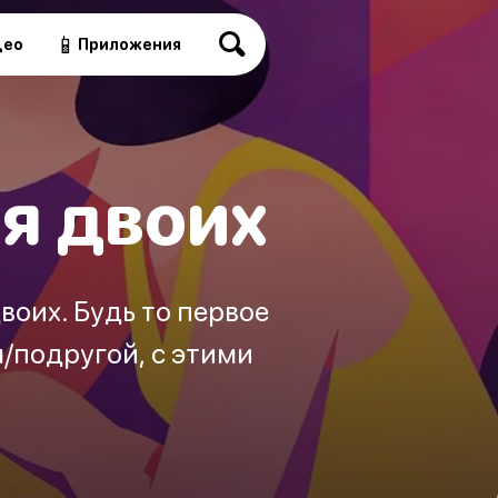
📱
део
Приложения
я двоих
воих. Будь то первое
/подругой, с этими