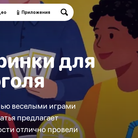
📱
део
Приложения
ринки для
оголя
мью веселыми играми
татья предлагает
ости отлично провели