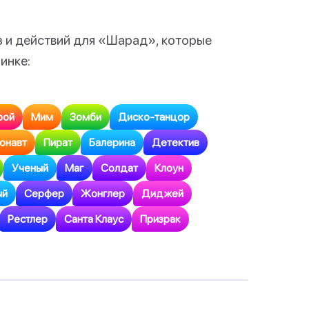
 и действий для «Шарад», которые
инке:
рой
Мим
Зомби
Диско-танцор
онавт
Пират
Балерина
Детектив
Ученый
Маг
Солдат
Клоун
ый
Серфер
Жонглер
Диджей
Рестлер
Санта Клаус
Призрак