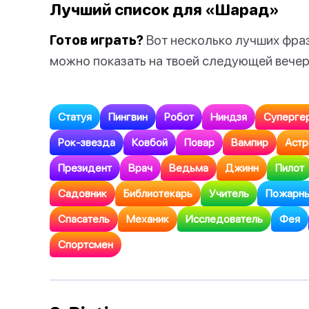
Лучший список для «Шарад»
Готов играть?
Вот несколько лучших фраз
можно показать на твоей следующей вечер
Статуя
Пингвин
Робот
Ниндзя
Суперге
Рок-звезда
Ковбой
Повар
Вампир
Астр
Президент
Врач
Ведьма
Джинн
Пилот
Садовник
Библиотекарь
Учитель
Пожарн
Спасатель
Механик
Исследователь
Фея
Спортсмен