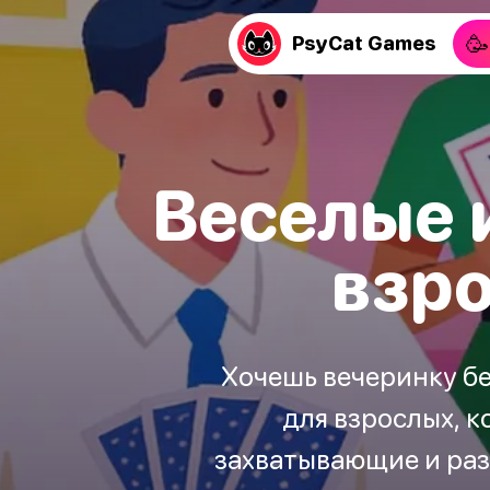
🥳
PsyCat Games
Веселые 
взро
Хочешь вечеринку б
для взрослых, к
захватывающие и раз