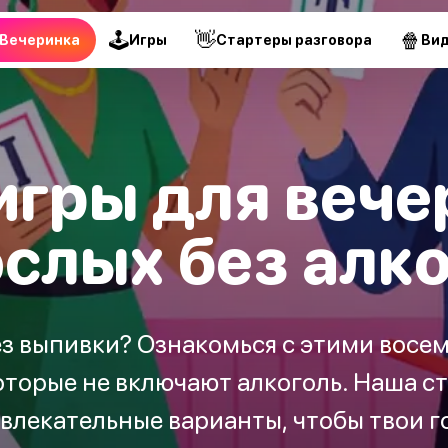
🕹
👋
🍿
Вечеринка
Игры
Стартеры разговора
Ви
игры для вече
слых без алк
ез выпивки? Ознакомься с этими восе
оторые не включают алкоголь. Наша с
влекательные варианты, чтобы твои г