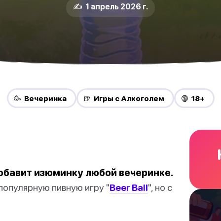
✍️ 1 апрель 2026 г.
🥳 Вечеринка
🍺 Игры с Алкоголем
🔞 18+
обавит изюминку любой вечеринке.
 популярную пивную игру "
Beer Ball
", но с