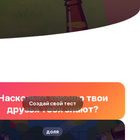
Насколько хорошо твои
Создай свой тест
друзья тебя знают?
доля