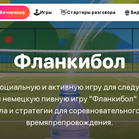
🕹
👋
🍿
Вечеринка
Игры
Стартеры разговора
Ви
Фланкибол
оциальную и активную игру для сле
я немецкую пивную игру "Фланкибол" 
ла и стратегии для соревновательного
времяпрепровождения.