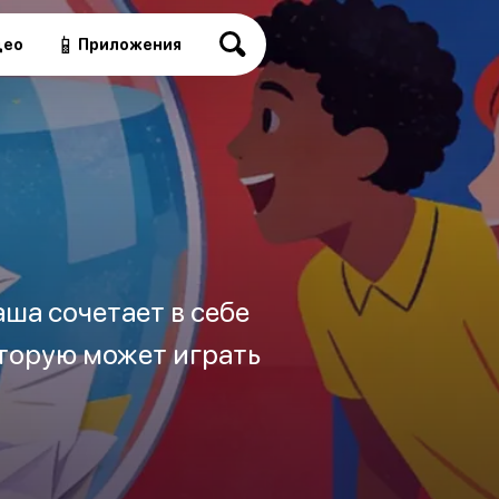
📱
део
Приложения
ша сочетает в себе
оторую может играть