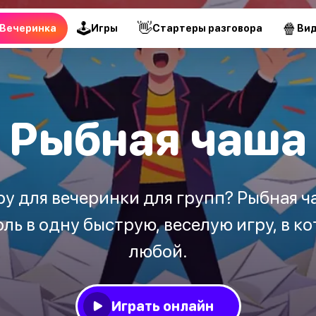
🕹
👋
🍿
Вечеринка
Игры
Стартеры разговора
Ви
Рыбная чаша
у для вечеринки для групп? Рыбная ча
оль в одну быструю, веселую игру, в к
любой.
Играть онлайн