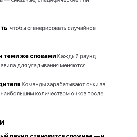
ть
, чтобы сгенерировать случайное
 и теми же словами
Каждый раунд
равила для угадывания меняются.
едителя
Команды зарабатывают очки за
с наибольшим количеством очков после
и
ый раунд становится сложнее — и