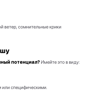
й ветер, сомнительные крики
ашу
олный потенциал?
Имейте это в виду:
и или специфическими.