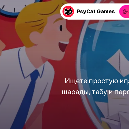
🥳
PsyCat Games
Ищете простую игр
шарады, табу и пар