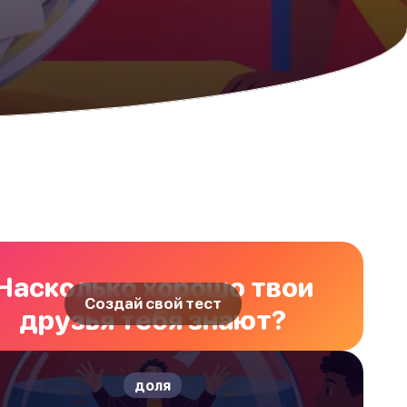
Насколько хорошо твои
Создай свой тест
друзья тебя знают?
доля