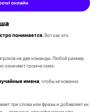
hbowl онлайн
аша
ыстро понимается.
Вот как это
гроков на две команды. Любой размер
но означают громче смех.
лучайные имена
, чтобы мгновенно
ает три слова или фразы и добавляет их
ва — смешные, специфические или