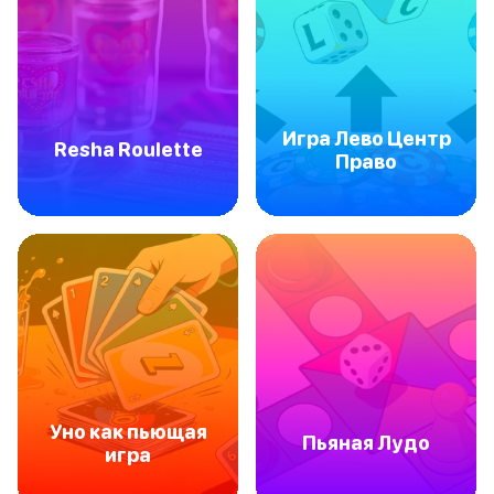
Игра Лево Центр
Resha Roulette
Право
Уно как пьющая
Пьяная Лудо
игра