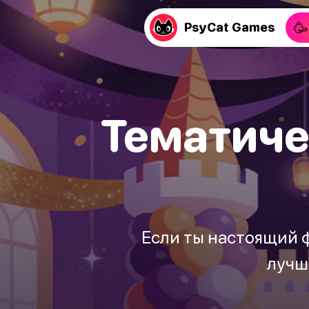
🥳
PsyCat Games
Тематиче
Если ты настоящий фа
лучши