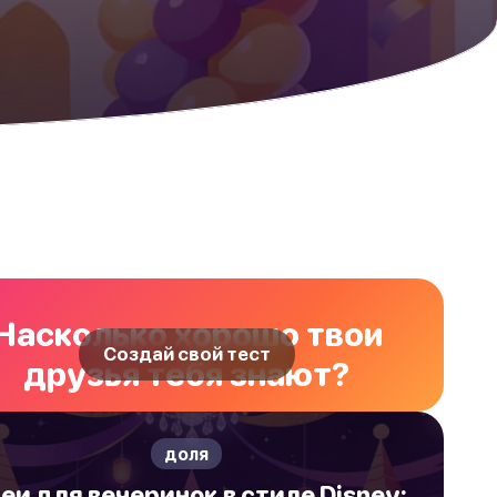
Насколько хорошо твои
Создай свой тест
друзья тебя знают?
доля
еи для вечеринок в стиле Disney: