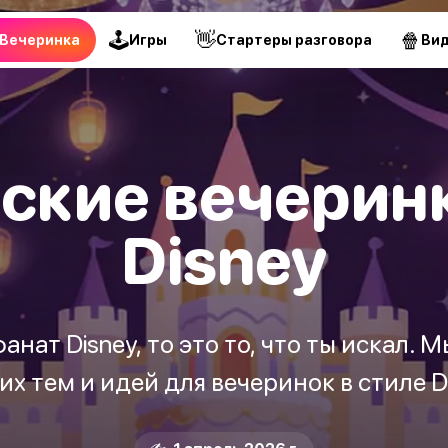
🕹
👋
🍿
Вечеринка
Игры
Стартеры разговора
Ви
ские вечеринк
Disney
нат Disney, то это то, что ты искал.
х тем и идей для вечеринок в стиле D