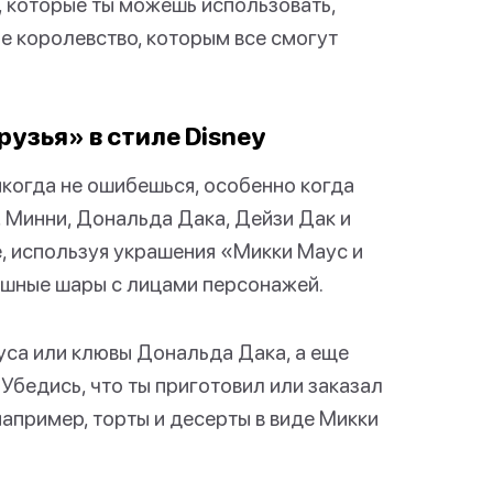
y, которые ты можешь использовать,
е королевство, которым все смогут
узья» в стиле Disney
икогда не ошибешься, особенно когда
, Минни, Дональда Дака, Дейзи Дак и
е, используя украшения «Микки Маус и
душные шары с лицами персонажей.
са или клювы Дональда Дака, а еще
 Убедись, что ты приготовил или заказал
например, торты и десерты в виде Микки