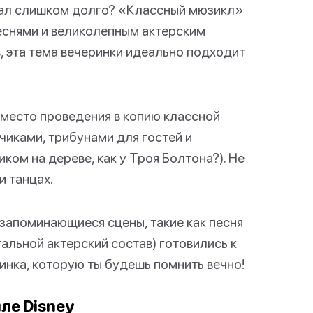
 спал слишком долго? «Классный мюзикл»
 песнями и великолепным актерским
в, эта тема вечеринки идеально подходит
 место проведения в копию классной
иками, трибунами для гостей и
ком на дереве, как у Троя Болтона?). Не
и танцах.
 запоминающиеся сцены, такие как песня
стальной актерский состав) готовились к
инка, которую ты будешь помнить вечно!
ле Disney