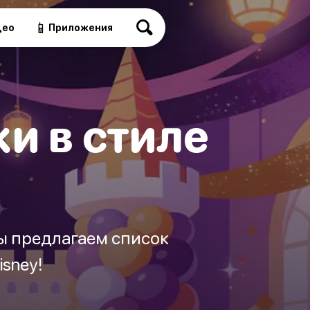
📱
део
Приложения
и в стиле
 Мы предлагаем список
isney!