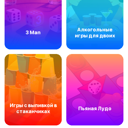
Алкогольные
3 Man
игры для двоих
Игры с выпивкой в
Пьяная Лудо
стаканчиках