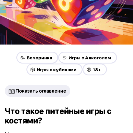
🥳 Вечеринка
🍺 Игры с Алкоголем
🎲 Игры с кубиками
🔞 18+
📖
Показать оглавление
Что такое питейные игры с
костями?