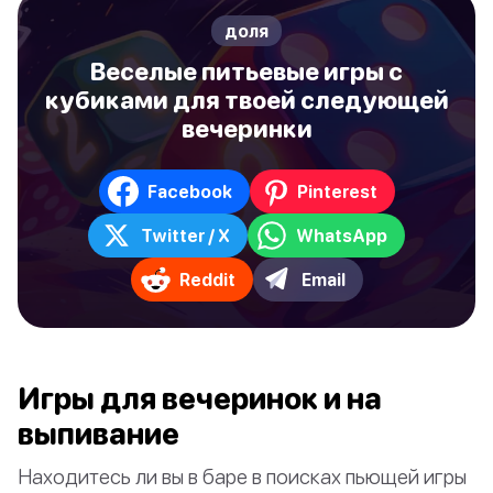
доля
Веселые питьевые игры с
кубиками для твоей следующей
вечеринки
Facebook
Pinterest
Twitter / X
WhatsApp
Reddit
Email
Игры для вечеринок и на
выпивание
Находитесь ли вы в баре в поисках пьющей игры