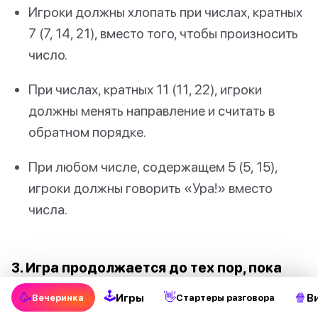
Игроки должны хлопать при числах, кратных
7 (7, 14, 21), вместо того, чтобы произносить
число.
При числах, кратных 11 (11, 22), игроки
должны менять направление и считать в
обратном порядке.
При любом числе, содержащем 5 (5, 15),
игроки должны говорить «Ура!» вместо
числа.
3. Игра продолжается до тех пор, пока
кто-нибудь не ошибется или не забудет
🕹
🥳
👋
🍿
Игры
В
Вечеринка
Стартеры разговора
правило.
Этот игрок затем должен выпить и