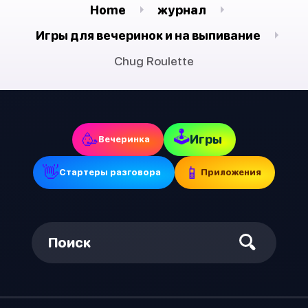
Home
журнал
Игры для вечеринок и на выпивание
Chug Roulette
🕹
🥳
Игры
Вечеринка
👋
📱
Стартеры разговора
Приложения
Поиск