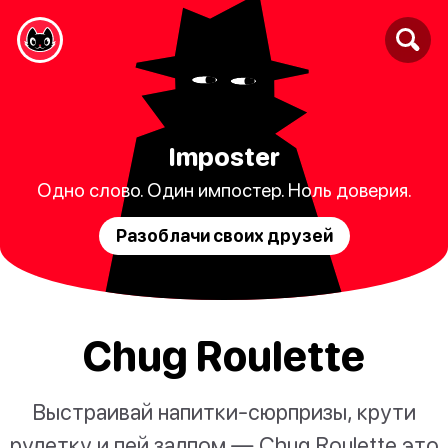
Imposter
Одно слово. Один импостер. Ноль доверия.
Разоблачи своих друзей
Chug Roulette
Выстраивай напитки-сюрпризы, крути
рулетку и пей залпом — Chug Roulette это