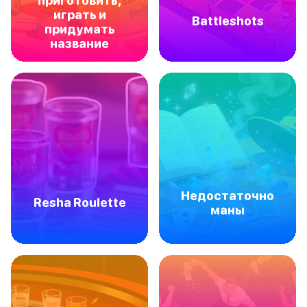
приготовить,
играть и
Battleshots
придумать
название
Недостаточно
Resha Roulette
маны