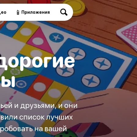
📱
део
Приложения
дорогие
ры
ей и друзьями, и они
авили список лучших
пробовать на вашей