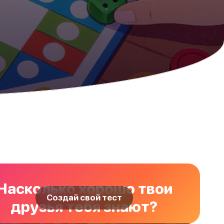
Насколько хорошо твои
Создай свой тест
друзья тебя знают?