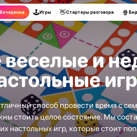
🕹
👋
🍿
Вечеринка
Игры
Стартеры разговора
Ви
 веселые и не
астольные иг
тличный способ провести время с семь
жны стоить целое состояние. Мы сост
их настольных игр, которые стоит по