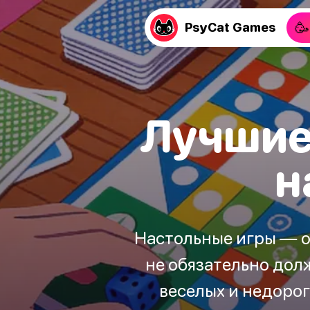
🥳
PsyCat Games
Лучшие
н
Настольные игры — о
не обязательно дол
веселых и недорог