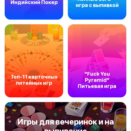
Индийский Покер
игра с выпивкой
"Fuck You
Топ-11 карточных
Pyramid"
питейных игр
Питьевая игра
Игры для вечеринок и на
выпивание