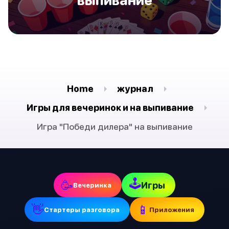
Home
журнал
Игры для вечеринок и на выпивание
Игра "Победи дилера" на выпивание
🕹
🥳
Игры
Вечеринка
👋
📱
Стартеры разговора
Приложения