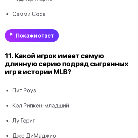
Сэмми Соса
Покажи ответ
11. Какой игрок имеет самую
длинную серию подряд сыгранных
игр в истории MLB?
Пит Роуз
Кэл Рипкен-младший
Лу Гериг
Джо ДиМаджио