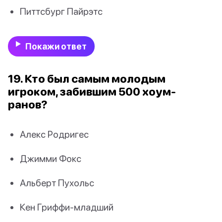
Питтсбург Пайрэтс
Покажи ответ
19. Кто был самым молодым
игроком, забившим 500 хоум-
ранов?
Алекс Родригес
Джимми Фокс
Альберт Пухольс
Кен Гриффи-младший