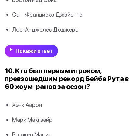
Сан-Франциско Джайентс
Лос-Анджелес Доджерс
Покажи ответ
10. Кто был первым игроком,
превзошедшим рекорд Бейба Рута в
60 хоум-ранов за сезон?
Хэнк Аарон
Марк Макгвайр
Роджер Марис