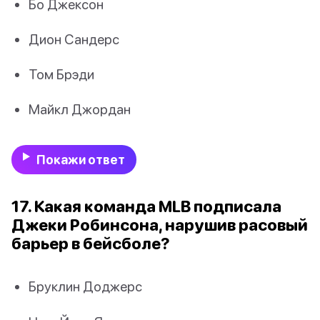
Бо Джексон
Дион Сандерс
Том Брэди
Майкл Джордан
Покажи ответ
17. Какая команда MLB подписала
Джеки Робинсона, нарушив расовый
барьер в бейсболе?
Бруклин Доджерс