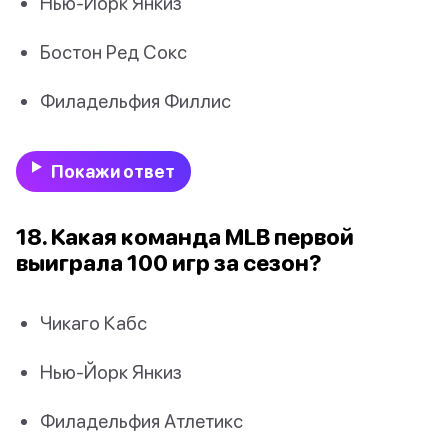
Нью-Йорк Янкиз
Бостон Ред Сокс
Филадельфия Филлис
Покажи ответ
18. Какая команда MLB первой
выиграла 100 игр за сезон?
Чикаго Кабс
Нью-Йорк Янкиз
Филадельфия Атлетикс