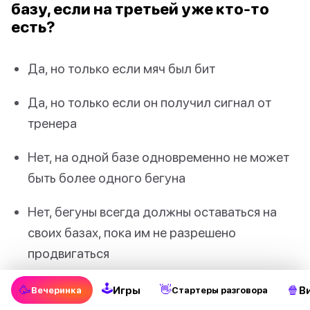
базу, если на третьей уже кто-то
есть?
Да, но только если мяч был бит
Да, но только если он получил сигнал от
тренера
Нет, на одной базе одновременно не может
быть более одного бегуна
Нет, бегуны всегда должны оставаться на
своих базах, пока им не разрешено
продвигаться
🕹
🥳
👋
🍿
Игры
В
Вечеринка
Стартеры разговора
Покажи ответ