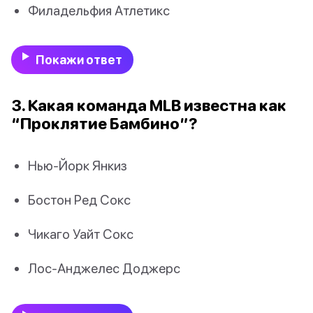
Филадельфия Атлетикс
Покажи ответ
3. Какая команда MLB известна как
“Проклятие Бамбино”?
Нью-Йорк Янкиз
Бостон Ред Сокс
Чикаго Уайт Сокс
Лос-Анджелес Доджерс