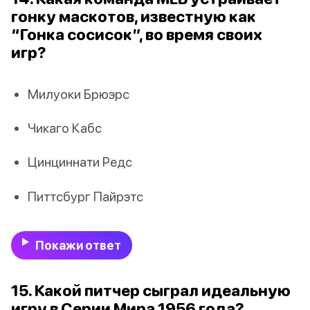
гонку маскотов, известную как
“Гонка сосисок”, во время своих
игр?
Милуоки Брюэрс
Чикаго Кабс
Цинциннати Редс
Питтсбург Пайрэтс
Покажи ответ
15. Какой питчер сыграл идеальную
игру в Серии Мира 1956 года?