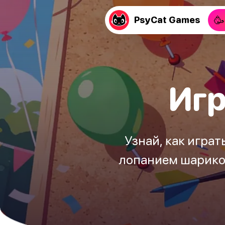
🥳
PsyCat Games
Игр
Узнай, как игра
лопанием шариков