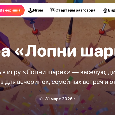
🕹
👋
🍿
Вечеринка
Игры
Стартеры разговора
Ви
а «Лопни ша
ть в игру «Лопни шарик» — веселую, д
 для вечеринок, семейных встреч и о
✍️ 31 март 2026 г.