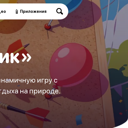
📱
део
Приложения
рик»
инамичную игру с
тдыха на природе.