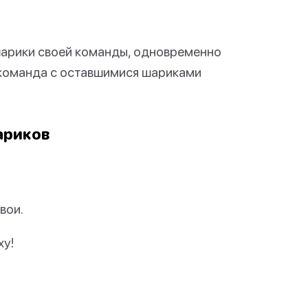
шарики своей команды, одновременно
 команда с оставшимися шариками
ариков
вои.
ху!