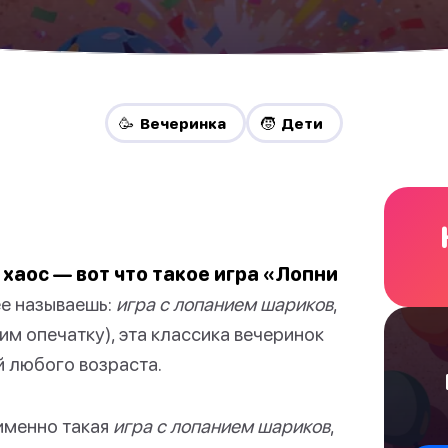
🥳 Вечеринка
🧒 Дети
 хаос — вот что такое игра «Лопни
ее называешь:
игра с лопанием шариков
,
им опечатку), эта классика вечеринок
й любого возраста.
 именно такая
игра с лопанием шариков
,