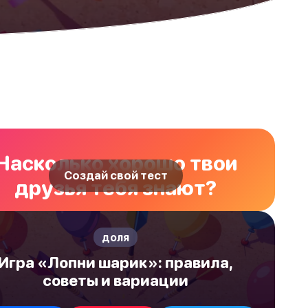
Насколько хорошо твои
Создай свой тест
друзья тебя знают?
доля
Игра «Лопни шарик»: правила,
советы и вариации