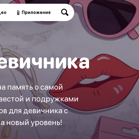
📱
део
Приложения
евичника
на память о самой
евестой и подружками
ов для девичника с
а новый уровень!