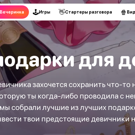
🕹
👋
🍿
Вечеринка
Игры
Стартеры разговора
Ви
подарки для д
вичника захочется сохранить что-то 
оторую ты когда-либо проводила с н
мы собрали лучшие из лучших подарк
ывести твои предстоящие девичники н