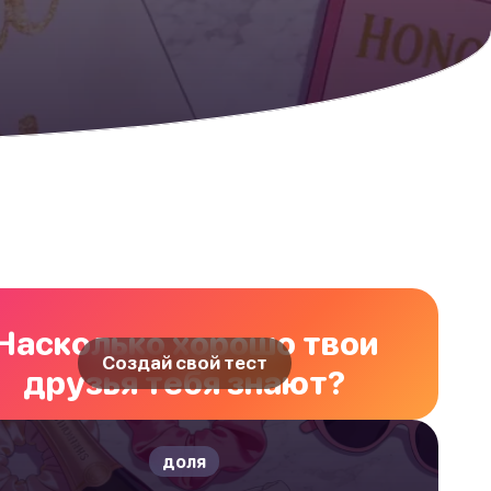
Насколько хорошо твои
Создай свой тест
друзья тебя знают?
доля