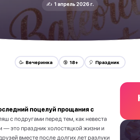
✍️ 1 апрель 2026 г.
🥳 Вечеринка
🔞 18+
🎈 Праздник
последний поцелуй прощания с
яш с подругами перед тем, как невеста
и — это праздник холостяцкой жизни и
друзей вместе после долгих лет разлуки