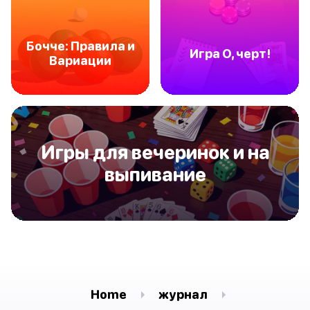
Бочче: Правила и
Игра О, черт!
Вариации
Игры для вечеринок и на
выпивание
Home
журнал