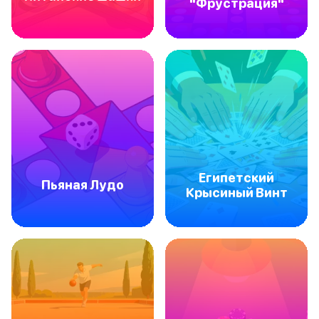
"Фрустрация"
Египетский
Пьяная Лудо
Крысиный Винт