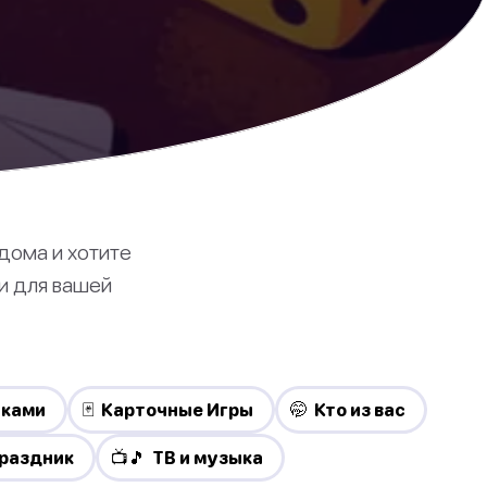
дома и хотите
и для вашей
иками
🃏 Карточные Игры
🤭 Кто из вас
Праздник
📺🎵 ТВ и музыка