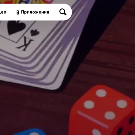
📱
део
Приложения