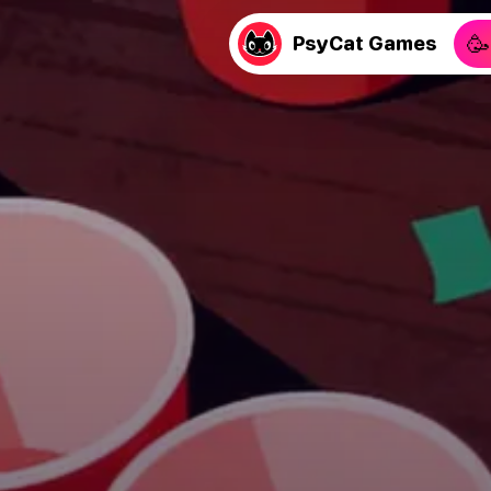
🥳
PsyCat Games