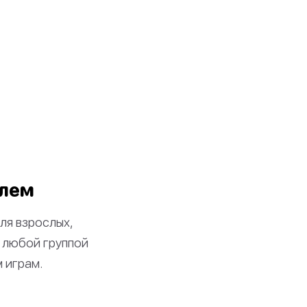
олем
ля взрослых,
с любой группой
м играм.