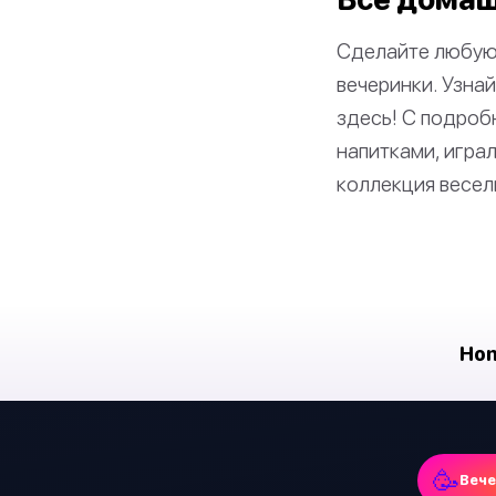
Сделайте любую 
вечеринки. Узнай
здесь! С подроб
напитками, игра
коллекция весел
Ho
🥳
Веч