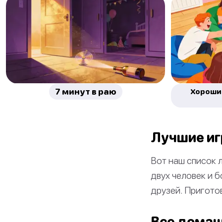
7 минут в раю
Хорошие
Лучшие иг
Вот наш список 
двух человек и б
друзей. Приготов
Все домаш