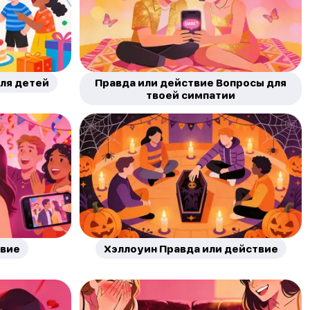
для детей
Правда или действие Вопросы для
твоей симпатии
твие
Хэллоуин Правда или действие