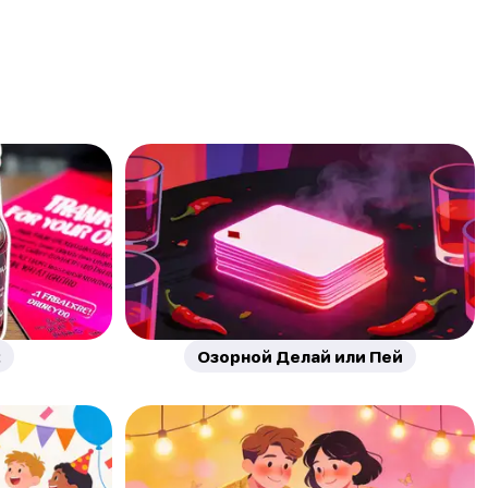
k
Озорной Делай или Пей