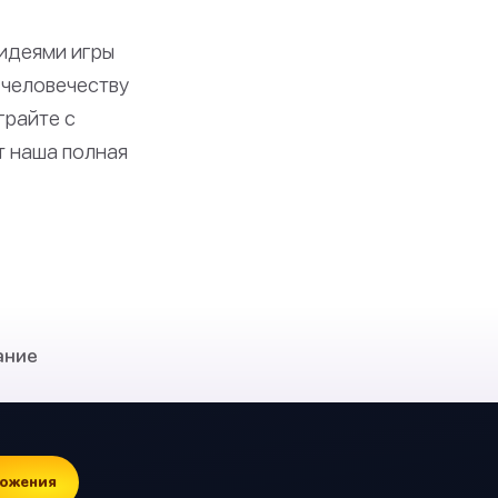
идеями игры
х человечеству
грайте с
т наша полная
ание
ожения