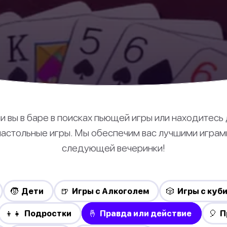
и вы в баре в поисках пьющей игры или находитесь 
 настольные игры. Мы обеспечим вас лучшими играм
следующей вечеринки!
🧒 Дети
🍺 Игры с Алкоголем
🎲 Игры с куб
👦👧 Подростки
🤞 Правда или действие
🎈 