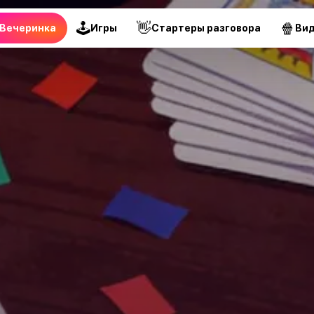
🕹
👋
🍿
Вечеринка
Игры
Стартеры разговора
Ви