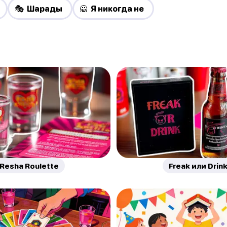
🎭 Шарады
🙅 Я никогда не
Resha Roulette
Freak или Drin