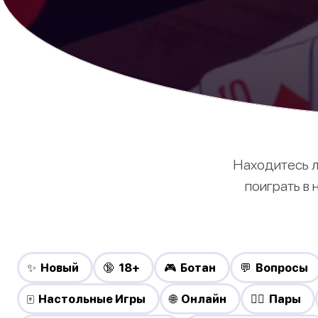
Находитесь л
поиграть в
✨ Новый
🔞 18+
🎮 Ботан
💬 Вопросы
🀄 Настольные Игры
🌐 Онлайн
❤️‍🔥 Пары