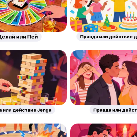
Делай или Пей
Правда или действие 
а или действие Jenga
Правда или дейс