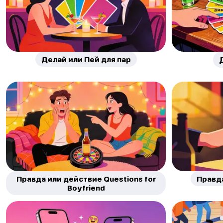
Делай или Пей для пар
Правда или действие Questions for
Правд
Boyfriend