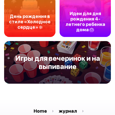
Идеи для дня
День рождения в
рождения 4-
стиле «Холодное
летнего ребенка
сердце» ❄️
дома 🎂
Игры для вечеринок и на
выпивание
Home
журнал