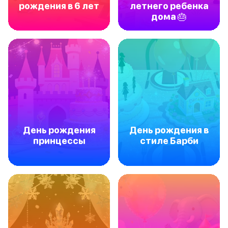
рождения в 6 лет
летнего ребенка
дома 🎂
День рождения
День рождения в
принцессы
стиле Барби