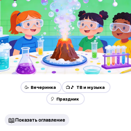
🥳 Вечеринка
📺🎵 ТВ и музыка
🎈 Праздник
📖
Показать оглавление