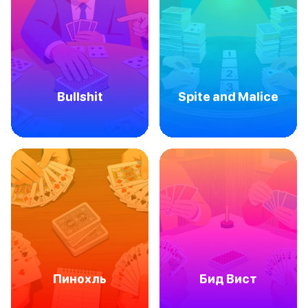
Bullshit
Spite and Malice
Пинохль
Бид Вист