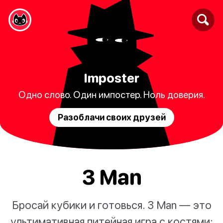
Imposter
Одно слово. Один импостер. Ноль доверия.
Разоблачи своих друзей
3 Man
Бросай кубики и готовься. 3 Man — это
ультимативная питейная игра с костями: