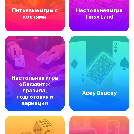
Питьевые игры с
Настольная игра
костями
Tipsy Land
Настольная игра
«Бисквит»:
правила,
Acey Deucey
подготовка и
вариации