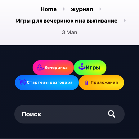
Home
журнал
Игры для вечеринок и на выпивание
3 Man
🕹
🥳
Игры
Вечеринка
👋
📱
Стартеры разговора
Приложения
Поиск