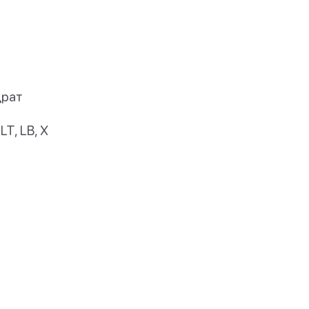
драт
LT, LB, X