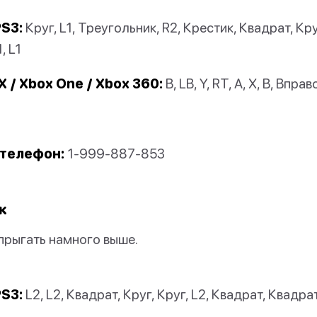
PS3:
Круг, L1, Треугольник, R2, Крестик, Квадрат, Кру
, L1
X / Xbox One / Xbox 360:
B, LB, Y, RT, A, X, B, Вправо
телефон:
1-999-887-853
к
прыгать намного выше.
PS3:
L2, L2, Квадрат, Круг, Круг, L2, Квадрат, Квадрат