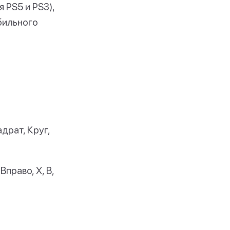
 PS5 и PS3),
обильного
драт, Круг,
Вправо, X, B,