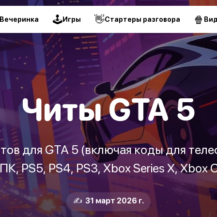
🕹
👋
🍿
Вечеринка
Игры
Стартеры разговора
Ви
Читы GTA 5
итов для GTA 5 (включая коды для тел
К, PS5, PS4, PS3, Xbox Series X, Xbox 
✍️ 31 март 2026 г.