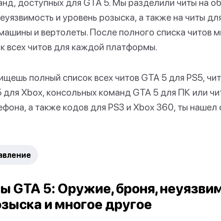
нд, доступных для GTA 5. Мы разделили читы на об
неуязвимость и уровень розыска, а также на читы дл
машины и вертолеты. После полного списка читов 
к всех читов для каждой платформы.
ы ищешь полный список всех читов GTA 5 для PS5, чи
5 для Xbox, консольных команд GTA 5 для ПК или чи
фона, а также кодов для PS3 и Xbox 360, ты нашел 
авление
ы GTA 5: Оружие, броня, неуязвим
озыска и многое другое