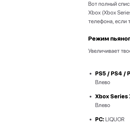
Вот полный списо
Xbox (Xbox Serie
телефона, если 
Режим пьяно
Увеличивает тво
PS5 / PS4 / 
Влево
Xbox Series 
Влево
PC:
LIQUOR