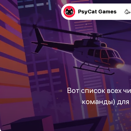
🥳
PsyCat Games
Вот список всех ч
команды) для П