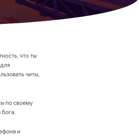
тность, что ты
 для
льзовать читы,
ты по своему
 бога.
ефона и