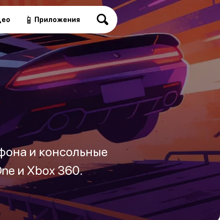
📱
део
Приложения
ефона и консольные
One и Xbox 360.