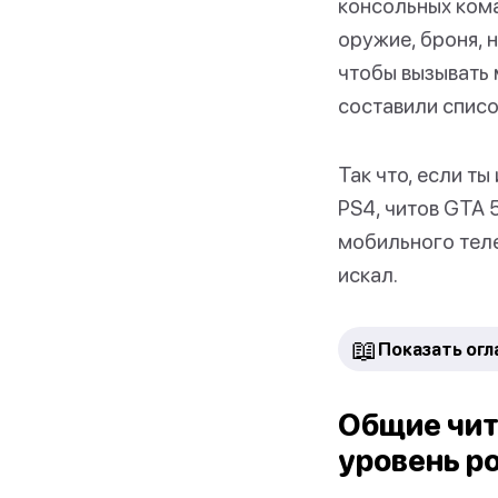
консольных кома
оружие, броня, 
чтобы вызывать 
составили списо
Так что, если т
PS4, читов GTA 
мобильного теле
искал.
📖
Показать огл
Общие чит
уровень р