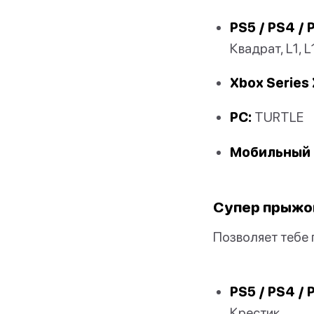
PS5 / PS4 / 
Квадрат, L1, L1
Xbox Series 
PC:
TURTLE
Мобильный 
Супер прыжо
Позволяет тебе 
PS5 / PS4 / 
Крестик