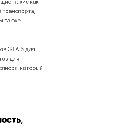
щие, такие как
я транспорта,
мы также
тов GTA 5 для
тов для
список, который
ость,