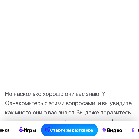
Но насколько хорошо они вас знают?
Ознакомьтесь с этими вопросами, и вы увидите,
2
как много они о вас знают. Вы даже поразитесь
тому, кто из родителей знает вас лучше!
🕹
👋
🍿
📱
Игры
Видео
инка
Стартеры разговора
П