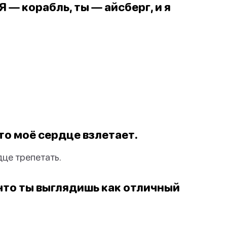
Я — корабль, ты — айсберг, и я
что моё сердце взлетает.
дце трепетать.
 что ты выглядишь как отличный