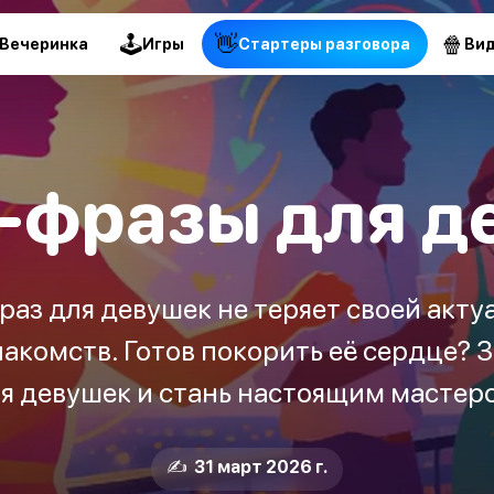
🕹
👋
🍿
Вечеринка
Игры
Стартеры разговора
Ви
-фразы для д
аз для девушек не теряет своей акту
акомств. Готов покорить её сердце? 
я девушек и стань настоящим мастер
✍️ 31 март 2026 г.