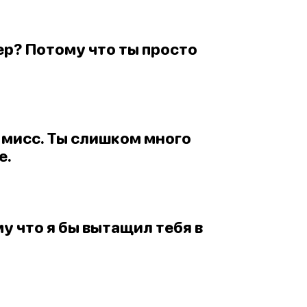
ер? Потому что ты просто
, мисс. Ты слишком много
е.
му что я бы вытащил тебя в