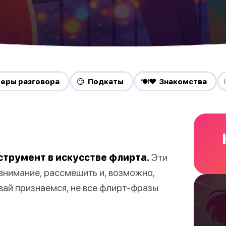
теры разговора
😏 Подкаты
🍽️❤️ Знакомства
трумент в искусстве флирта.
Эти
внимание, рассмешить и, возможно,
вай признаемся, не все флирт-фразы