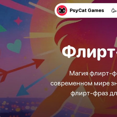
🥳
PsyCat Games
Флирт
Магия флирт-фр
современном мире зн
флирт-фраз дл