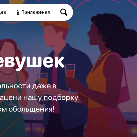
📱
део
Приложения
евушек
альности даже в
Зацени нашу подборку
ом обольщения!