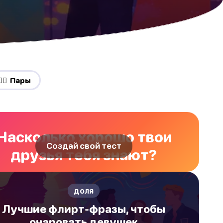
❤️‍🔥 Пары
Насколько хорошо твои
Создай свой тест
друзья тебя знают?
доля
Лучшие флирт-фразы, чтобы
очаровать девушек