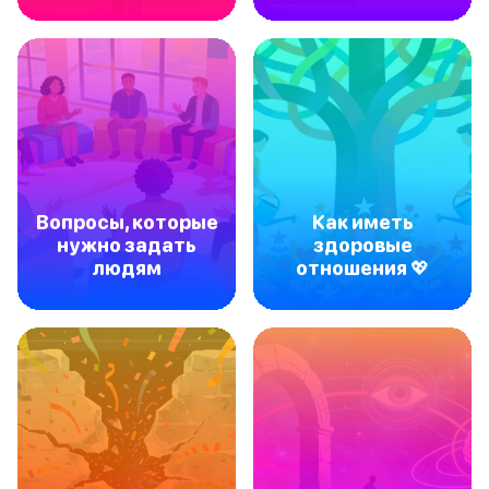
Вопросы, которые
Как иметь
нужно задать
здоровые
людям
отношения 💖