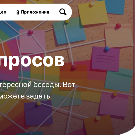
📱
део
Приложения
просов
тересной беседы. Вот
можете задать.