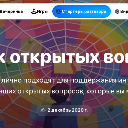
🕹
👋
🍿
Вечеринка
Игры
Стартеры разговора
Ви
к открытых во
лично подходят для поддержания ин
чших открытых вопросов, которые вы 
✍️ 2 декабрь 2020 г.