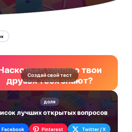
ых
Насколько хорошо твои
Создай свой тест
друзья тебя знают?
доля
исок лучших открытых вопросов
Facebook
Pinterest
Twitter / X