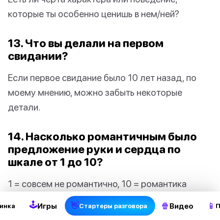
которые ты особенно ценишь в нем/ней?
13. Что вы делали на первом
свидании?
Если первое свидание было 10 лет назад, по
моему мнению, можно забыть некоторые
детали.
14. Насколько романтичным было
предложение руки и сердца по
шкале от 1 до 10?
1 = совсем не романтично, 10 = романтика
уровня Диснея
🕹
👋
🍿
📱
Игры
Видео
инка
Стартеры разговора
П