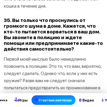
кошка в течение дня.
35. Вы только что проснулись от
громкого шума в доме. Кажется, что
кто-то пытается ворваться в ваш дом.
Вы звоните в полицию и ждете
помощи или предпринимаете какие-то
действия самостоятельно?
Первой моей мыслью было немедленно
позвонить в полицию. Это то, что вам, вероятно,
следует сделать. Однако что, если у них есть
2
оружие? Разве вам не следует сначала
попытаться предотвратить их проникновение в
ваш дом? А может, лучше спрятаться в
🕹
👋
🍿
📱
Игры
Видео
инка
Стартеры разговора
П
комнате? С другой стороны, если бы они могли