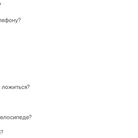
?
елефону?
о ложиться?
 велосипеде?
а?