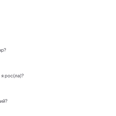
нр?
я рос(ла)?
ий?