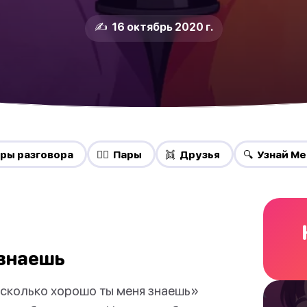
✍️ 16 октябрь 2020 г.
еры разговора
❤️‍🔥 Пары
👯 Друзья
🔍 Узнай М
 знаешь
асколько хорошо ты меня знаешь»