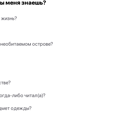
ты меня знаешь?
 жизнь?
а необитаемом острове?
стве?
когда-либо читал(а)?
едмет одежды?