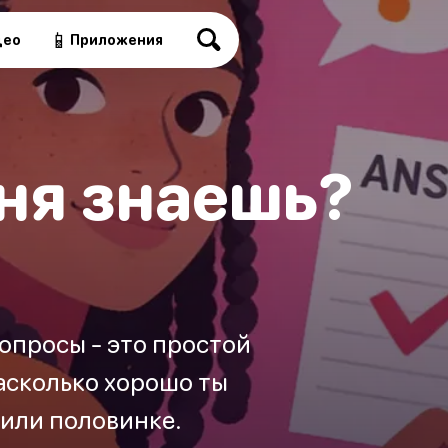
📱
део
Приложения
ня знаешь?
опросы - это простой
насколько хорошо ты
 или половинке.