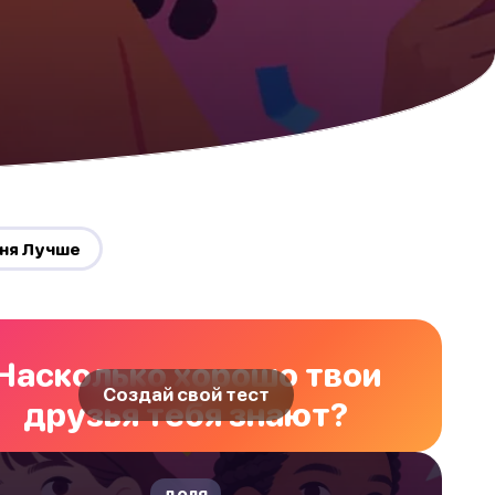
еня Лучше
Насколько хорошо твои
Создай свой тест
друзья тебя знают?
доля