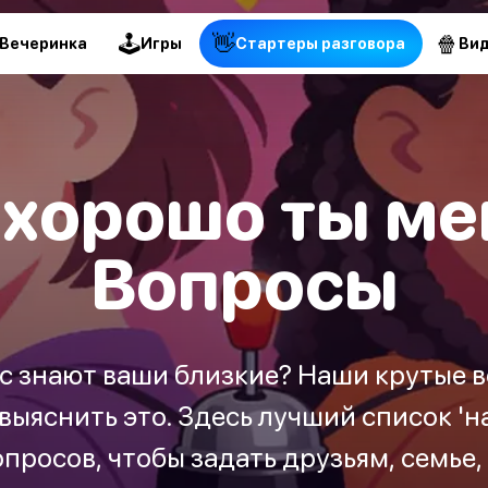
🕹
👋
🍿
Вечеринка
Игры
Стартеры разговора
Ви
 хорошо ты ме
Вопросы
с знают ваши близкие? Наши крутые в
выяснить это. Здесь лучший список '
опросов, чтобы задать друзьям, семье,