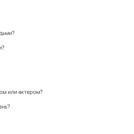
юдьми?
и?
том или актером?
знь?