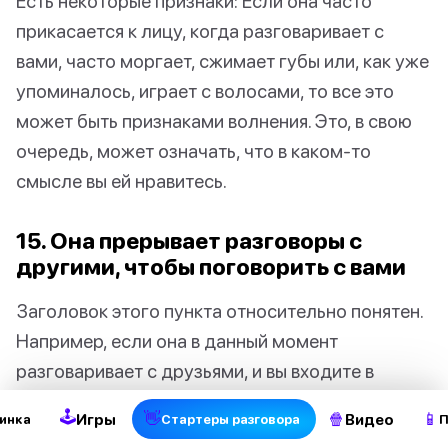
Есть некоторые признаки: Если она часто
прикасается к лицу, когда разговаривает с
вами, часто моргает, сжимает губы или, как уже
упоминалось, играет с волосами, то все это
может быть признаками волнения. Это, в свою
очередь, может означать, что в каком-то
смысле вы ей нравитесь.
15. Она прерывает разговоры с
другими, чтобы поговорить с вами
Заголовок этого пункта относительно понятен.
2
Например, если она в данный момент
разговаривает с друзьями, и вы входите в
общение, она ставит вас в центр своего
🕹
👋
🍿
📱
Игры
Видео
инка
Стартеры разговора
П
внимания как можно скорее. Это обычно