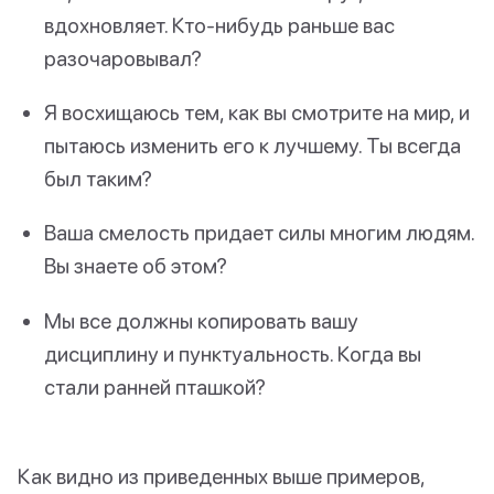
вдохновляет. Кто-нибудь раньше вас
разочаровывал?
Я восхищаюсь тем, как вы смотрите на мир, и
пытаюсь изменить его к лучшему. Ты всегда
был таким?
Ваша смелость придает силы многим людям.
Вы знаете об этом?
Мы все должны копировать вашу
дисциплину и пунктуальность. Когда вы
стали ранней пташкой?
Как видно из приведенных выше примеров,