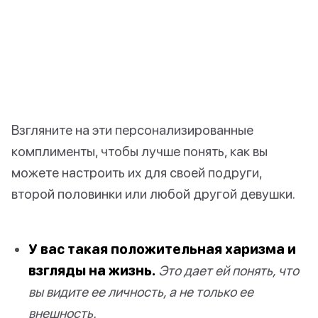
Взгляните на эти персонализированные
комплименты, чтобы лучше понять, как вы
можете настроить их для своей подруги,
второй половинки или любой другой девушки.
У вас такая положительная харизма и
взгляды на жизнь.
Это дает ей понять, что
вы видите ее личность, а не только ее
внешность.