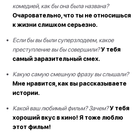
комедией, как бы она была названа?
Очаровательно, что ты не относишься
к жизни слишком серьезно.
Если бы вы были суперзлодеем, какое
преступление вы бы совершили?
У тебя
самый заразительный смех.
Какую самую смешную фразу вы слышали?
Мне нравится, как вы рассказываете
истории.
Какой ваш любимый фильм? Зачем?
У тебя
хороший вкус в кино! Я тоже люблю
этот фильм!