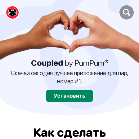
Coupled
by PumPum®
Скачай сегодня лучшее приложение для пар,
номер #1.
Установить
Как сделать