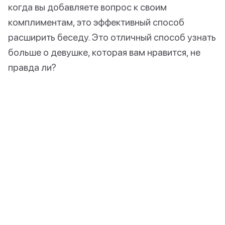
когда вы добавляете вопрос к своим
комплиментам, это эффективный способ
расширить беседу. Это отличный способ узнать
больше о девушке, которая вам нравится, не
правда ли?