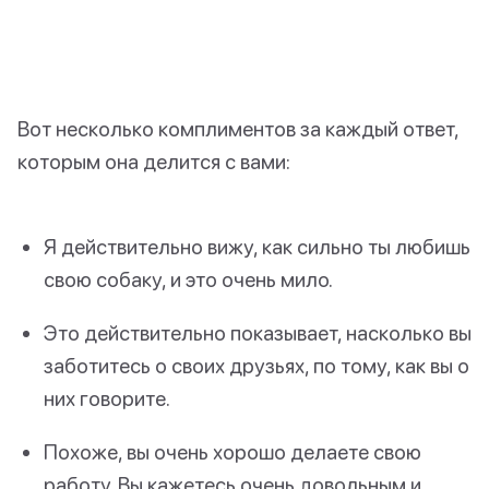
Вот несколько комплиментов за каждый ответ,
которым она делится с вами:
Я действительно вижу, как сильно ты любишь
свою собаку, и это очень мило.
Это действительно показывает, насколько вы
заботитесь о своих друзьях, по тому, как вы о
них говорите.
Похоже, вы очень хорошо делаете свою
работу. Вы кажетесь очень довольным и