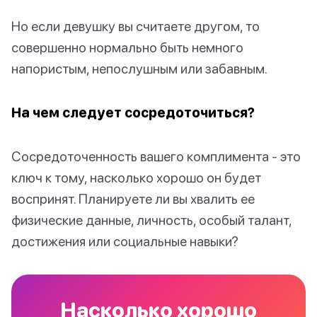
Но если девушку вы считаете другом, то
совершенно нормально быть немного
напористым, непослушным или забавным.
На чем следует сосредоточиться?
Сосредоточенность вашего комплимента - это
ключ к тому, насколько хорошо он будет
воспринят. Планируете ли вы хвалить ее
физические данные, личность, особый талант,
достижения или социальные навыки?
Насколько хорошо