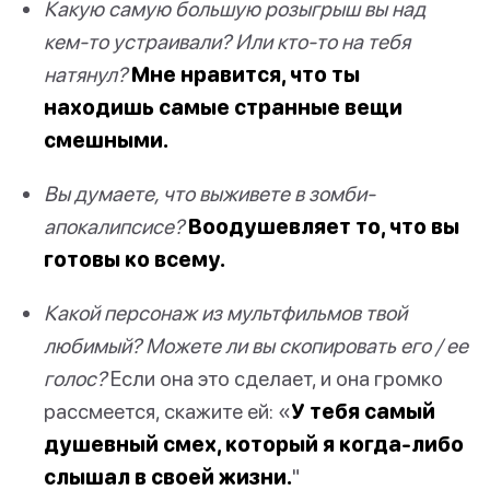
Какую самую большую розыгрыш вы над
кем-то устраивали? Или кто-то на тебя
натянул?
Мне нравится, что ты
находишь самые странные вещи
смешными.
Вы думаете, что выживете в зомби-
апокалипсисе?
Воодушевляет то, что вы
готовы ко всему.
Какой персонаж из мультфильмов твой
любимый? Можете ли вы скопировать его / ее
голос?
Если она это сделает, и она громко
рассмеется, скажите ей: «
У тебя самый
душевный смех, который я когда-либо
слышал в своей жизни.
"