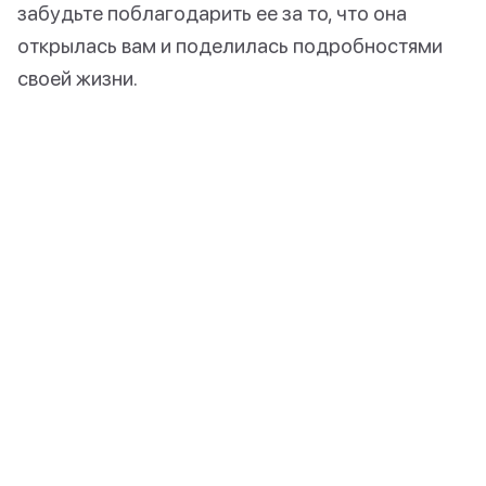
забудьте поблагодарить ее за то, что она
открылась вам и поделилась подробностями
своей жизни.