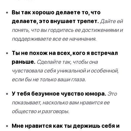
Вы так хорошо делаете то, что
делаете, это внушает трепет.
Дайте ей
понять, что вы гордитесь ее достижениями и
поддерживаете все ее начинания.
Ты не похож на всех, кого я встречал
раньше.
Сделайте так, чтобы она
чувствовала себя уникальной и особенной,
если бы не только ваши глаза.
У тебя безумное чувство юмора.
Это
показывает, насколько вам нравится ее
общество и разговоры.
Мне нравится как ты держишь себя и