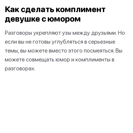
Как сделать комплимент
девушке с юмором
Разговоры укрепляют узы между друзьями. Но
если вы не готовы углубляться в серьезные
темы, вы можете вместо этого посмеяться. Вы
можете совмещать юмор и комплименты в
разговорах.