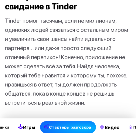
свидание в Tinder
Tinder помог тысячам, если не миллионам,
одиноких людей связаться с остальным миром
и увеличить свои шансы найти идеального
партнёра… или даже просто следующий
отличный перепихон! Конечно, приложение не
может сделать всё за тебя. Найдя человека,
который тебе нравится и которому ты, похоже,
нравишься в ответ, ты должен продолжать
общаться, пока в конце концов не решишь
2
встретиться в реальной жизни.
Вот несколько отличных советов о том, как
🕹
👋
🍿
📱
Игры
Видео
инка
Стартеры разговора
П
пригласить человека, с которым ты