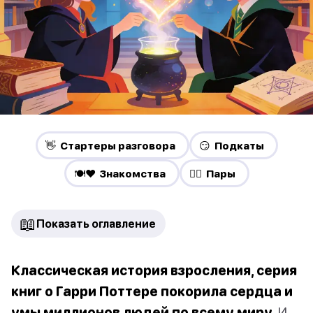
👋 Стартеры разговора
😏 Подкаты
🍽️❤️ Знакомства
❤️‍🔥 Пары
📖
Показать оглавление
Классическая история взросления, серия
книг о Гарри Поттере покорила сердца и
умы миллионов людей по всему миру.
И