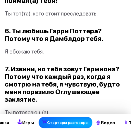
поймал(а) тебя!
Ты тот(та), кого стоит преследовать.
6. Ты любишь Гарри Поттера?
Потому что я Дамблдор тебя.
Я обожаю тебя.
7. Извини, но тебя зовут Гермиона?
Потому что каждый раз, когда я
смотрю на тебя, я чувствую, будто
меня поразило Оглушающее
заклятие.
Ты потрясающ(а).
🕹
👋
🍿
📱
Игры
Видео
инка
Стартеры разговора
П
8. Отвези меня в Мунго, ты