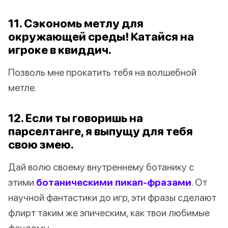
11. Сэкономь метлу для
окружающей среды! Катайся на
игроке в квиддич.
Позволь мне прокатить тебя на волшебной
метле.
12. Если ты говоришь на
парселтанге, я выпущу для тебя
свою змею.
Дай волю своему внутреннему ботанику с
этими
ботаническими пикап-фразами
. От
научной фантастики до игр, эти фразы сделают
флирт таким же эпическим, как твои любимые
фандомы.