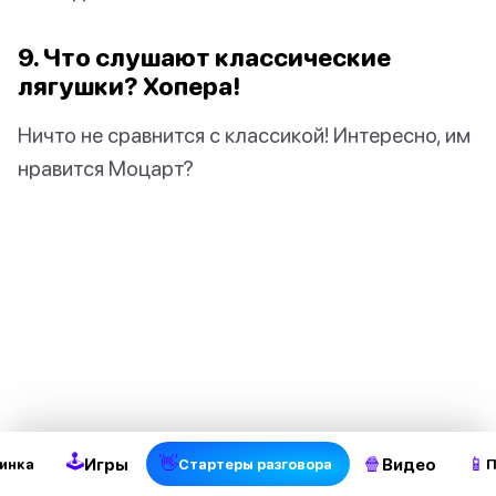
9. Что слушают классические
лягушки? Хопера!
Ничто не сравнится с классикой! Интересно, им
нравится Моцарт?
2
🕹
👋
🍿
📱
Игры
Видео
инка
Стартеры разговора
П