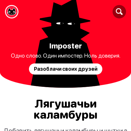
Imposter
Одно слово. Один импостер. Ноль доверия.
Разоблачи своих друзей
Лягушачьи
каламбуры
Добавить лягушачьи каламбуры и шутки в