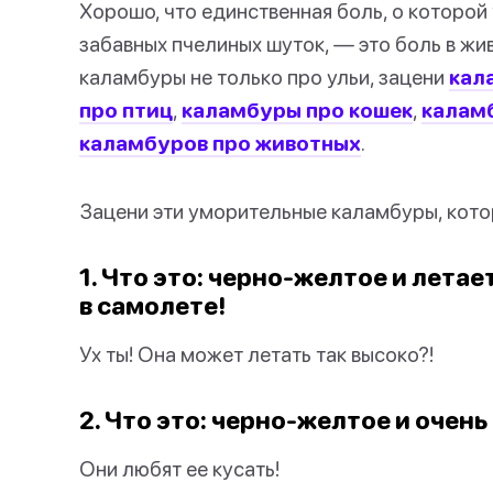
Хорошо, что единственная боль, о которой
забавных пчелиных шуток, — это боль в жив
каламбуры не только про ульи, зацени
кал
про птиц
,
каламбуры про кошек
,
калам
каламбуров про животных
.
Зацени эти уморительные каламбуры, котор
1. Что это: черно-желтое и лета
в самолете!
Ух ты! Она может летать так высоко?!
2. Что это: черно-желтое и очень
Они любят ее кусать!