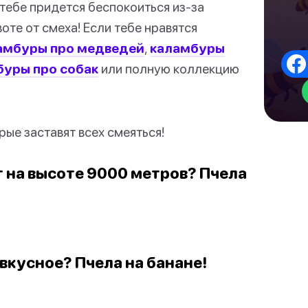
 тебе придется беспокоиться из-за
оте от смеха! Если тебе нравятся
амбуры про медведей
,
каламбуры
буры про собак
или полную коллекцию
ые заставят всех смеяться!
ет на высоте 9000 метров? Пчела
 вкусное? Пчела на банане!