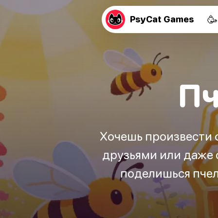
🥳
PsyCat Games
Пч
Хочешь произвести ф
друзьями или даже 
поделишься пчел