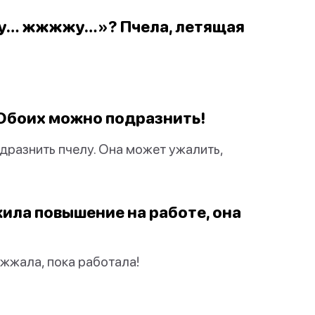
у… жжжжу…»? Пчела, летящая
? Обоих можно подразнить!
т дразнить пчелу. Она может ужалить,
жила повышение на работе, она
ужжала, пока работала!