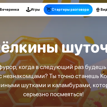
🕹
👋
🍿
Вечеринка
Игры
Стартеры разговора
Ви
ёлкины шуто
урор, когда в следующий раз будешь 
с незнакомцами? Ты точно станешь Ко
иными шутками и каламбурами, котор
серьезно посмеяться!