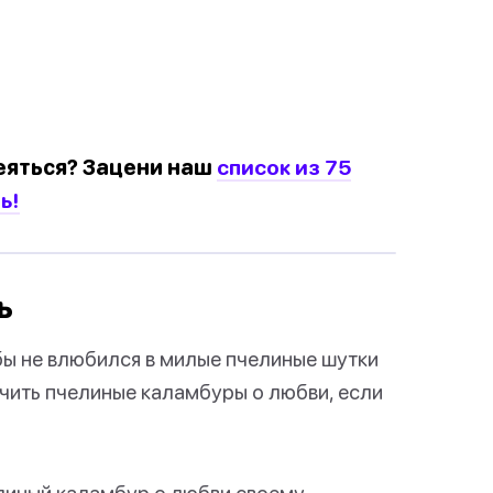
еяться? Зацени наш
список из 75
ь!
ь
бы не влюбился в милые пчелиные шутки
ючить пчелиные каламбуры о любви, если
елиный каламбур о любви своему