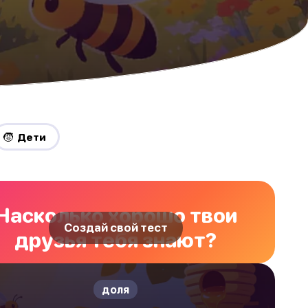
🧒 Дети
Насколько хорошо твои
Создай свой тест
друзья тебя знают?
доля