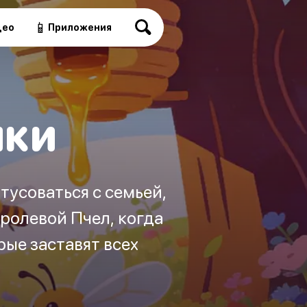
📱
део
Приложения
чки
тусоваться с семьей,
ролевой Пчел, когда
ые заставят всех