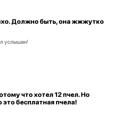
тихо. Должно быть, она жжжутко
ыл услышан!
потому что хотел 12 пчел. Но
то это бесплатная пчела!