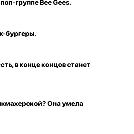
 поп-группе Bee Gees.
ж-бургеры.
есть, в конце концов станет
рикмахерской? Она умела