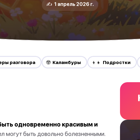
✍️ 1 апрель 2026 г.
еры разговора
🤓 Каламбуры
👦👧 Подростки
 быть одновременно красивым и
ел могут быть довольно болезненными.