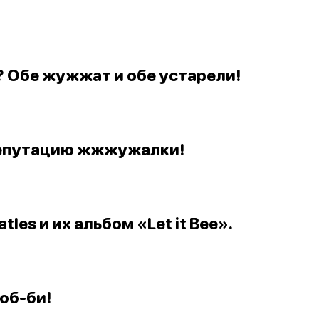
? Обе жужжат и обе устарели!
 репутацию жжжужалки!
tles и их альбом «Let it Bee».
об-би!