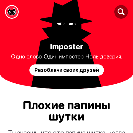
Imposter
Одно слово. Один импостер. Ноль доверия.
Разоблачи своих друзей
Плохие папины
шутки
Ты знаешь, что это папина шутка, когда