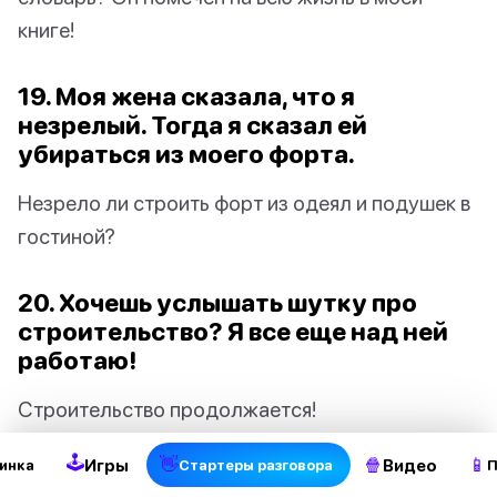
книге!
19. Моя жена сказала, что я
незрелый. Тогда я сказал ей
убираться из моего форта.
Незрело ли строить форт из одеял и подушек в
гостиной?
20. Хочешь услышать шутку про
строительство? Я все еще над ней
работаю!
2
Строительство продолжается!
🕹
👋
🍿
📱
Игры
Видео
инка
Стартеры разговора
П
21. Как называется фальшивая