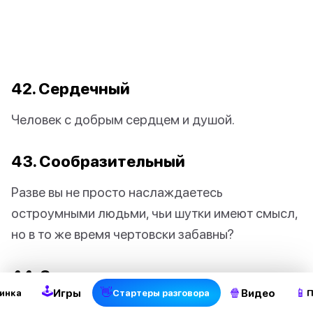
42. Сердечный
Человек с добрым сердцем и душой.
43. Сообразительный
Разве вы не просто наслаждаетесь
остроумными людьми, чьи шутки имеют смысл,
но в то же время чертовски забавны?
2
44. Замечательно
🕹
👋
🍿
📱
Игры
Видео
инка
Стартеры разговора
П
Назовите кого-нибудь так, когда они вас чем-то