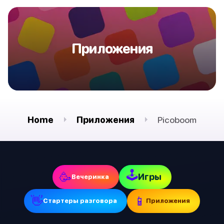
Приложения
Home
Приложения
Picoboom
🕹
🥳
Игры
Вечеринка
👋
📱
Стартеры разговора
Приложения