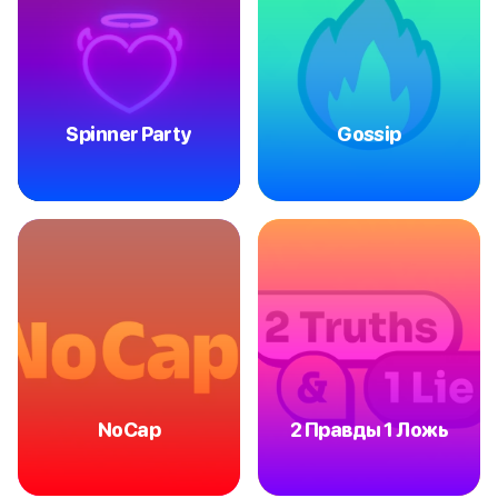
Spinner Party
Gossip
NoCap
2 Правды 1 Ложь