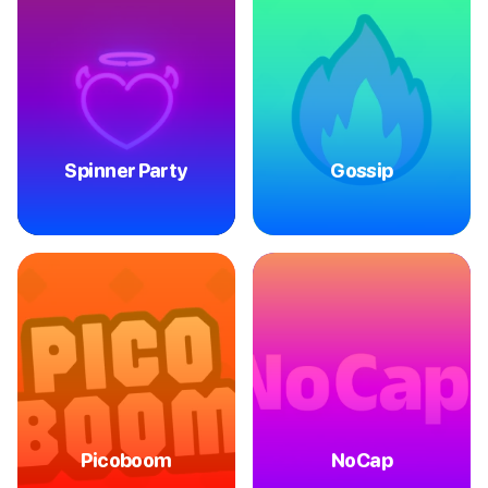
Spinner Party
Gossip
Picoboom
NoCap