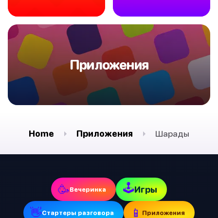
Приложения
Home
Приложения
Шарады
🕹
🥳
Игры
Вечеринка
👋
📱
Стартеры разговора
Приложения