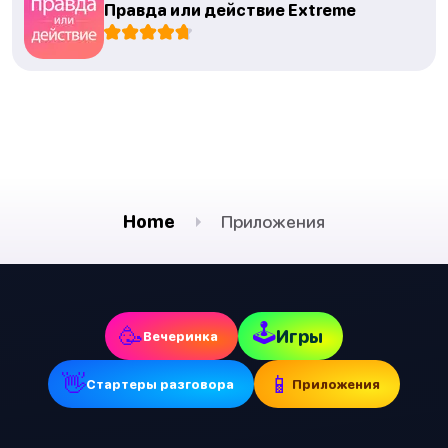
Правда или действие Extreme
Home
Приложения
🕹
🥳
Игры
Вечеринка
👋
📱
Стартеры разговора
Приложения