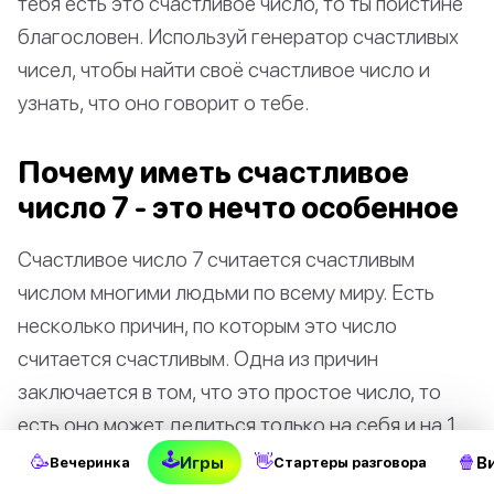
тебя есть это счастливое число, то ты поистине
благословен. Используй генератор счастливых
чисел, чтобы найти своё счастливое число и
узнать, что оно говорит о тебе.
Почему иметь счастливое
число 7 - это нечто особенное
Счастливое число 7 считается счастливым
числом многими людьми по всему миру. Есть
несколько причин, по которым это число
считается счастливым. Одна из причин
заключается в том, что это простое число, то
есть оно может делиться только на себя и на 1.
Это делает его очень особенным и уникальным
🕹
🥳
👋
🍿
Игры
В
Вечеринка
Стартеры разговора
числом.