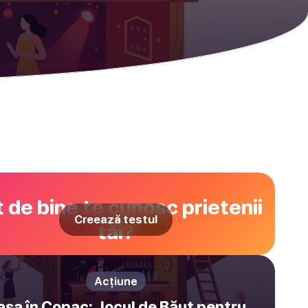
 de bine te cunosc prietenii
Creează testul
tăi?
Acțiune
asa în Copac: Jocul de Băut pentru