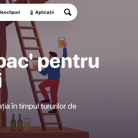
📱
eoclipuri
Aplicații
pac' pentru
i
a în timpul tururilor de