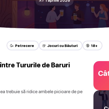
✍️ 1 aprilie 2026
🥳 Petrecere
🍺 Jocuri cu Băuturi
🔞 18+
ntre Tururile de Baruri
Cât
ea trebuie să ridice ambele picioare de pe
C