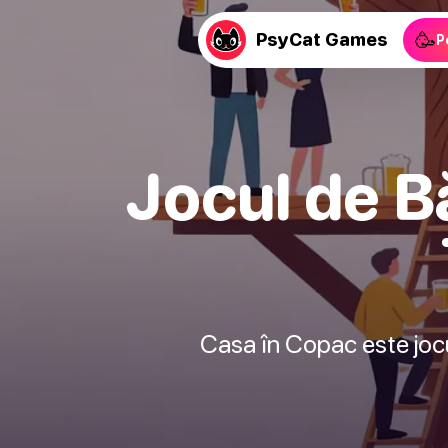
🥳
PsyCat Games
P
Jocul de B
Casa în Copac este jocu