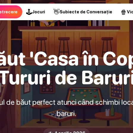
🕹
👋
🍿
etrecere
Jocuri
Subiecte de Conversație
Vid
ăut 'Casa în Co
Tururi de Barur
l de băut perfect atunci când schimbi locați
baruri.