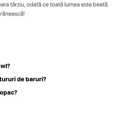
eara târziu, odată ce toată lumea este beată.
 rănească!
awl?
ururi de baruri?
Copac?