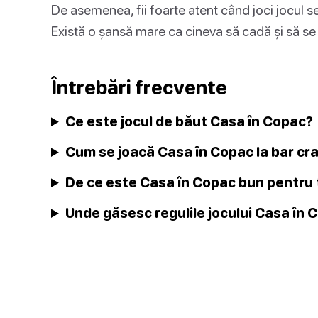
De asemenea, fii foarte atent când joci jocul s
Există o șansă mare ca cineva să cadă și să se
Întrebări frecvente
Ce este jocul de băut Casa în Copac?
Cum se joacă Casa în Copac la bar cr
De ce este Casa în Copac bun pentru t
Unde găsesc regulile jocului Casa în 