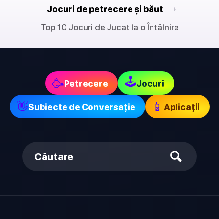
Jocuri de petrecere și băut
Top 10 Jocuri de Jucat la o Întâlnire
🕹
🥳
Petrecere
Jocuri
👋
📱
Subiecte de Conversație
Aplicații
Căutare