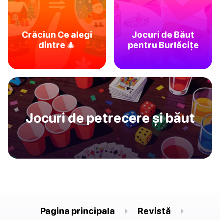
Crăciun Ce alegi
Jocuri de Băut
dintre 🎄
pentru Burlăcițe
Jocuri de petrecere și băut
Pagina principala
Revistă