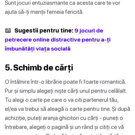
Sunt jocuri entuziasmante ca acesta care te vor
ajuta să-ți menții femeia fericită.
📖
Sugestii pentru tine:
9 jocuri de
petrecere online distractive pentru a-ți
îmbunătăți viața socială
5. Schimb de cărți
O întâlnire într-o librărie poate fi foarte romantică.
Pur și simplu alegeți niște cărți unul pentru celălalt.
Tu alegi o carte pe care o va citi partenerul tău,
el/ea va trebui să aleagă o carte pentru tine. Și după
achiziție, puteți aranja ghicitori cu cărți - puneți o
întrebare, alegeți o pagină și un rând și citiți ce vă