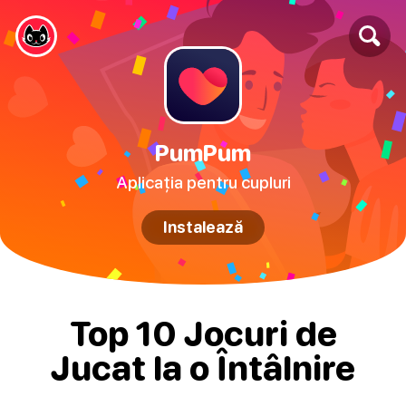
PumPum
Aplicația pentru cupluri
Instalează
Top 10 Jocuri de
Jucat la o Întâlnire