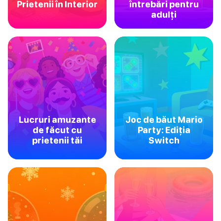
Prietenii în Interior
întrebări pentru
adulți
Lucruri amuzante
Joc de băut Mario
de făcut cu
Party: Ediția
prietenii tăi
Switch