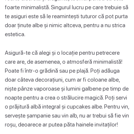
foarte minimalistă. Singurul lucru pe care trebuie să
te asiguri este să le reamintești tuturor că pot purta
doar ținute albe și nimic altceva, pentru a nu strica
estetica.
Asigură-te că alegi și o locație pentru petrecere
care are, de asemenea, o atmosferă minimalistă!
Poate fi într-o grădină sau pe plajă. Poți adăuga
doar câteva decorațiuni, cum ar fi coloane albe,
niște pânze vaporoase și lumini galbene pe timp de
noapte pentru a crea o strălucire magică. Poți servi
o prăjitură albă integral și cupcakes albe. Pentru vin,
servește șampanie sau vin alb, nu ar trebui să fie vin
roșu, deoarece ar putea păta hainele invitaților!