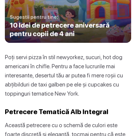
Sugestii pentru tine:
10 Idei de petrecere aniversară
pentru copii de 4 ani
Poți servi pizza în stil newyorkez, sucuri, hot dog
americani în chifle. Pentru a face lucrurile mai
interesante, desertul tău ar putea fi mere roșii cu
abțibilduri de taxi galben pe ele și cupcakes cu
toppinguri tematice New York.
Petrecere Tematică Alb Integral
Această petrecere cu o schemă de culori este
foarte discretă și elegantă, tocmai pentru că este