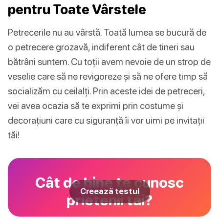
pentru Toate Vârstele
Petrecerile nu au vârstă. Toată lumea se bucură de
o petrecere grozavă, indiferent cât de tineri sau
bătrâni suntem. Cu toții avem nevoie de un strop de
veselie care să ne revigoreze și să ne ofere timp să
socializăm cu ceilalți. Prin aceste idei de petreceri,
vei avea ocazia să te exprimi prin costume și
decorațiuni care cu siguranță îi vor uimi pe invitații
tăi!
Cât de bine te cunosc
Creează testul
prietenii tăi?