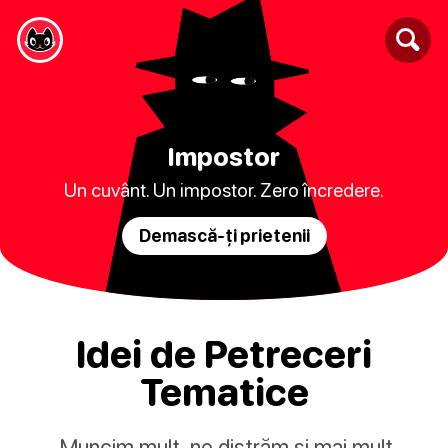
Impostor
Un cuvânt. Un impostor. Zero încredere.
Demască-ți prietenii
Idei de Petreceri
Tematice
„Muncim mult, ne distrăm și mai mult,