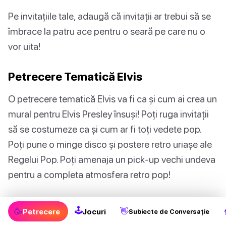
Pe invitațiile tale, adaugă că invitații ar trebui să se
îmbrace la patru ace pentru o seară pe care nu o
vor uita!
Petrecere Tematică Elvis
O petrecere tematică Elvis va fi ca și cum ai crea un
mural pentru Elvis Presley însuși! Poți ruga invitații
să se costumeze ca și cum ar fi toți vedete pop.
Poți pune o minge disco și postere retro uriașe ale
Regelui Pop. Poți amenaja un pick-up vechi undeva
pentru a completa atmosfera retro pop!
Poți asculta toate melodiile lui Elvis Presley pe care
🕹
🥳
👋
Petrecere
Jocuri
Subiecte de Conversație
le iubești și dansa mișcările Regelui însuși! Cât