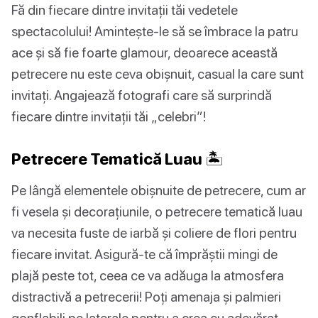
Fă din fiecare dintre invitații tăi vedetele
spectacolului! Amintește-le să se îmbrace la patru
ace și să fie foarte glamour, deoarece această
petrecere nu este ceva obișnuit, casual la care sunt
invitați. Angajează fotografi care să surprindă
fiecare dintre invitații tăi „celebri”!
Petrecere Tematică Luau 🏝️
Pe lângă elementele obișnuite de petrecere, cum ar
fi vesela și decorațiunile, o petrecere tematică luau
va necesita fuste de iarbă și coliere de flori pentru
fiecare invitat. Asigură-te că împrăștii mingi de
plajă peste tot, ceea ce va adăuga la atmosfera
distractivă a petrecerii! Poți amenaja și palmieri
gonflabili pe laterale pentru a crea cu adevărat