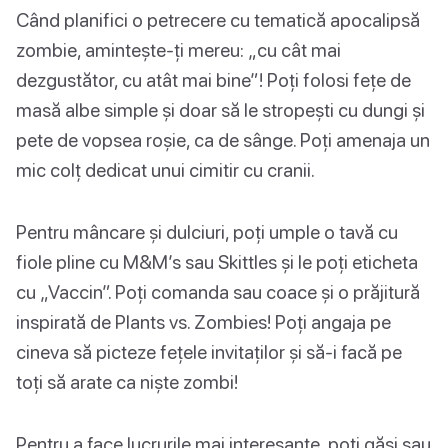
Când planifici o petrecere cu tematică apocalipsă
zombie, amintește-ți mereu: „cu cât mai
dezgustător, cu atât mai bine”! Poți folosi fețe de
masă albe simple și doar să le stropești cu dungi și
pete de vopsea roșie, ca de sânge. Poți amenaja un
mic colț dedicat unui cimitir cu cranii.
Pentru mâncare și dulciuri, poți umple o tavă cu
fiole pline cu M&M’s sau Skittles și le poți eticheta
cu „Vaccin”. Poți comanda sau coace și o prăjitură
inspirată de Plants vs. Zombies! Poți angaja pe
cineva să picteze fețele invitaților și să-i facă pe
toți să arate ca niște zombi!
Pentru a face lucrurile mai interesante, poți găsi sau