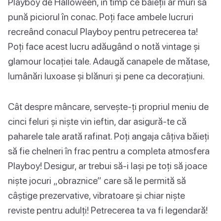
Playboy de Halloween, în timp ce băieții ar muri să
pună piciorul în conac. Poți face ambele lucruri
recreând conacul Playboy pentru petrecerea ta!
Poți face acest lucru adăugând o notă vintage și
glamour locației tale. Adaugă canapele de mătase,
lumânări luxoase și blănuri și pene ca decorațiuni.
Cât despre mâncare, servește-ți propriul meniu de
cinci feluri și niște vin ieftin, dar asigură-te că
paharele tale arată rafinat. Poți angaja câțiva băieți
să fie chelneri în frac pentru a completa atmosfera
Playboy! Desigur, ar trebui să-i lași pe toți să joace
niște jocuri „obraznice” care să le permită să
câștige prezervative, vibratoare și chiar niște
reviste pentru adulți! Petrecerea ta va fi legendară!