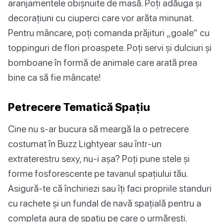
aranjamentele obișnuite de masă. Poți adăuga și
decorațiuni cu ciuperci care vor arăta minunat.
Pentru mâncare, poți comanda prăjituri „goale” cu
toppinguri de flori proaspete. Poți servi și dulciuri și
bomboane în formă de animale care arată prea
bine ca să fie mâncate!
Petrecere Tematică Spațiu
Cine nu s-ar bucura să meargă la o petrecere
costumat în Buzz Lightyear sau într-un
extraterestru sexy, nu-i așa? Poți pune stele și
forme fosforescente pe tavanul spațiului tău.
Asigură-te că închiriezi sau îți faci propriile standuri
cu rachete și un fundal de navă spațială pentru a
completa aura de spațiu pe care o urmărești.