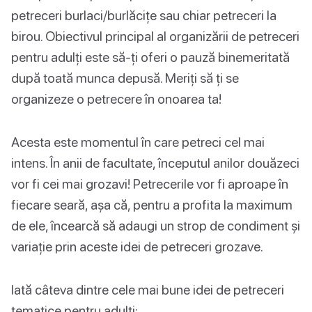
petreceri burlaci/burlăcițe sau chiar petreceri la
birou. Obiectivul principal al organizării de petreceri
pentru adulți este să-ți oferi o pauză binemeritată
după toată munca depusă. Meriți să ți se
organizeze o petrecere în onoarea ta!
Acesta este momentul în care petreci cel mai
intens. În anii de facultate, începutul anilor douăzeci
vor fi cei mai grozavi! Petrecerile vor fi aproape în
fiecare seară, așa că, pentru a profita la maximum
de ele, încearcă să adaugi un strop de condiment și
variație prin aceste idei de petreceri grozave.
Iată câteva dintre cele mai bune idei de petreceri
tematice pentru adulți: