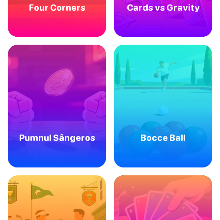
Four Corners
Cards vs Gravity
Pumnul Sângeros
Bocce Ball