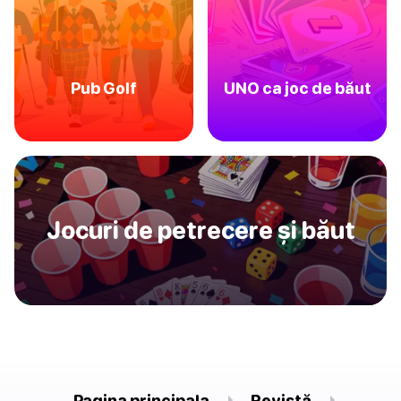
Pub Golf
UNO ca joc de băut
Jocuri de petrecere și băut
Pagina principala
Revistă