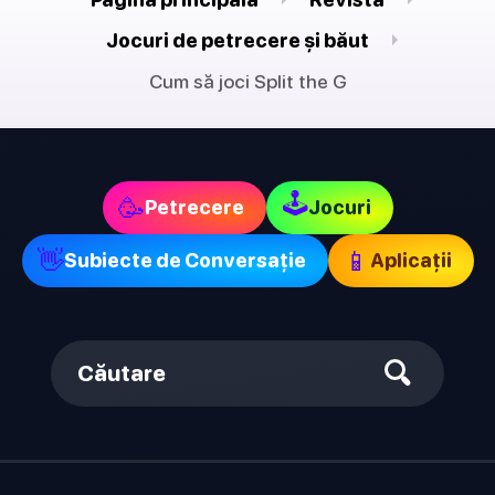
Jocuri de petrecere și băut
Cum să joci Split the G
🕹
🥳
Petrecere
Jocuri
👋
📱
Subiecte de Conversație
Aplicații
Căutare