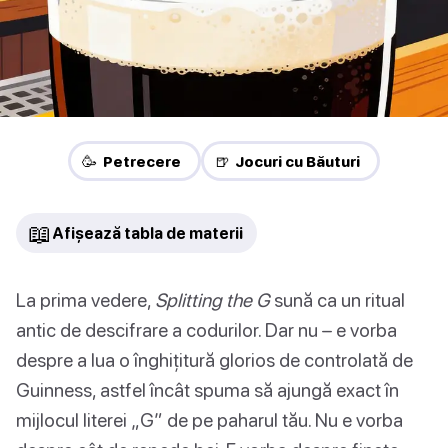
🥳 Petrecere
🍺 Jocuri cu Băuturi
📖
Afișează tabla de materii
La prima vedere,
Splitting the G
sună ca un ritual
antic de descifrare a codurilor. Dar nu – e vorba
despre a lua o înghițitură glorios de controlată de
Guinness, astfel încât spuma să ajungă exact în
mijlocul literei „G” de pe paharul tău. Nu e vorba