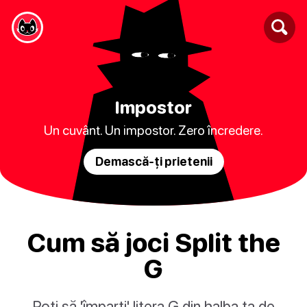
Impostor
Un cuvânt. Un impostor. Zero încredere.
Demască-ți prietenii
Cum să joci Split the
G
Poți să 'împarți' litera G din halba ta de