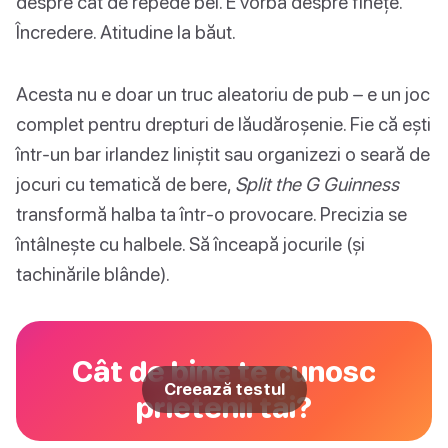
despre cât de repede bei. E vorba despre finețe.
Încredere. Atitudine la băut.
Acesta nu e doar un truc aleatoriu de pub – e un joc
complet pentru drepturi de lăudăroșenie. Fie că ești
într-un bar irlandez liniștit sau organizezi o seară de
jocuri cu tematică de bere,
Split the G Guinness
transformă halba ta într-o provocare. Precizia se
întâlnește cu halbele. Să înceapă jocurile (și
tachinările blânde).
Cât de bine te cunosc
Creează testul
prietenii tăi?